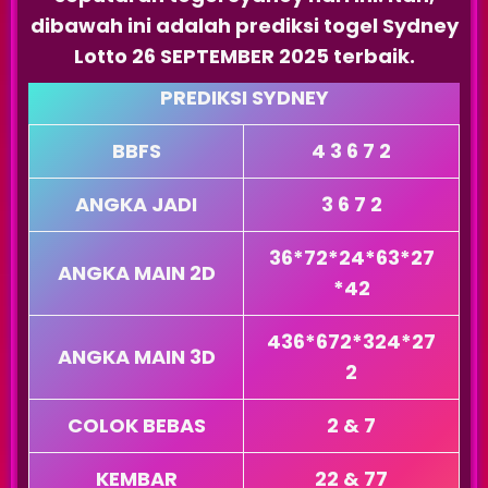
dibawah ini adalah prediksi togel Sydney
Lotto 26 SEPTEMBER 2025 terbaik.
PREDIKSI SYDNEY
BBFS
4 3 6 7 2
ANGKA JADI
3 6 7 2
36*72*24*63*27
ANGKA MAIN 2D
*42
436*672*324*27
ANGKA MAIN 3D
2
COLOK BEBAS
2 & 7
KEMBAR
22 & 77