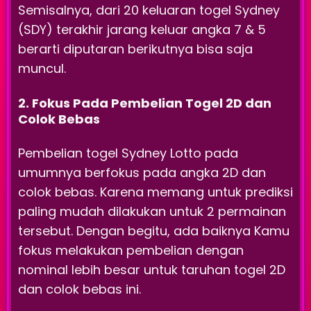
Semisalnya, dari 20 keluaran togel Sydney
(SDY) terakhir jarang keluar angka 7 & 5
berarti diputaran berikutnya bisa saja
muncul.
2. Fokus Pada Pembelian Togel 2D dan
Colok Bebas
Pembelian togel Sydney Lotto pada
umumnya berfokus pada angka 2D dan
colok bebas. Karena memang untuk prediksi
paling mudah dilakukan untuk 2 permainan
tersebut. Dengan begitu, ada baiknya Kamu
fokus melakukan pembelian dengan
nominal lebih besar untuk taruhan togel 2D
dan colok bebas ini.