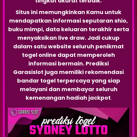
tingkat akurat terbaik.
Situs ini memungkinkan Kamu untuk
mendapatkan informasi seputaran shio,
buku mimpi, data keluaran terakhir serta
menyaksikan live draw. Jadi cukup
dalam satu website seluruh penikmat
togel online dapat memperoleh
informasi bermain.
Prediksi
Garasislot
juga memiliki rekomendasi
bandar togel terpercaya yang siap
melayani dan membayar seluruh
kemenangan hadiah jackpot
.