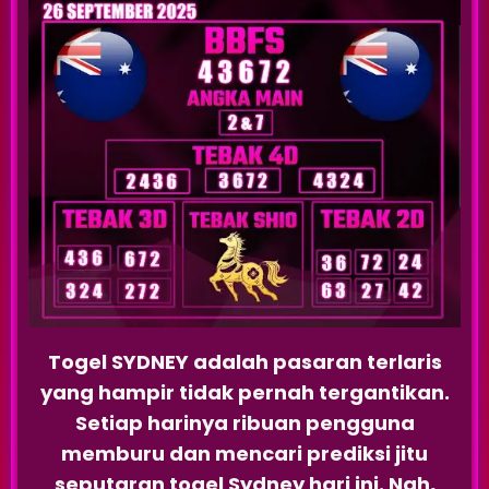
Togel SYDNEY adalah pasaran terlaris
yang hampir tidak pernah tergantikan.
Setiap harinya ribuan pengguna
memburu dan mencari prediksi jitu
seputaran togel Sydney hari ini. Nah,