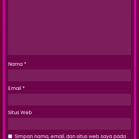
Nama
*
Email
*
Situs Web
Simpan nama, email, dan situs web saya pada