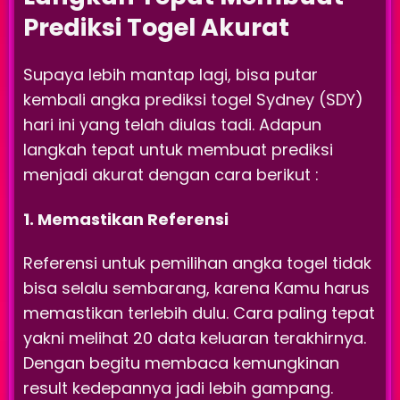
Prediksi Togel Akurat
Supaya lebih mantap lagi, bisa putar
kembali angka prediksi togel Sydney (SDY)
hari ini yang telah diulas tadi. Adapun
langkah tepat untuk membuat prediksi
menjadi akurat dengan cara berikut :
1. Memastikan Referensi
Referensi untuk pemilihan angka togel tidak
bisa selalu sembarang, karena Kamu harus
memastikan terlebih dulu. Cara paling tepat
yakni melihat 20 data keluaran terakhirnya.
Dengan begitu membaca kemungkinan
result kedepannya jadi lebih gampang.