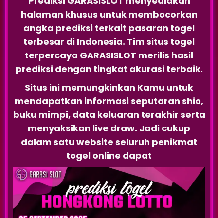
Prediksi
GARASISLOT
menyediakan
halaman khusus untuk membocorkan
angka prediksi terkait pasaran togel
terbesar di Indonesia. Tim situs togel
terpercaya
GARASISLOT
merilis hasil
prediksi dengan tingkat akurasi terbaik.
Situs ini memungkinkan Kamu untuk
mendapatkan informasi seputaran shio,
buku mimpi, data keluaran terakhir serta
menyaksikan live draw. Jadi cukup
dalam satu website seluruh penikmat
togel online dapat