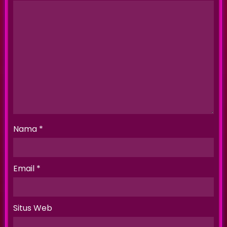
Nama
*
Email
*
Situs Web