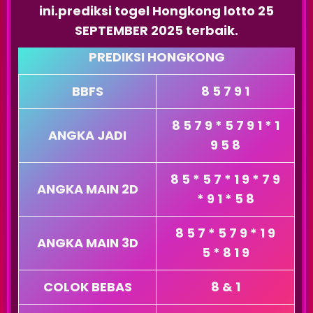
ini.prediksi togel Hongkong lotto 25
SEPTEMBER 2025 terbaik.
PREDIKSI HONGKONG
BBFS
8 5 7 9 1
8 5 7 9 * 5 7 9 1 * 1
ANGKA JADI
9 5 8
8 5 * 5 7 * 1 9 * 7 9
ANGKA MAIN 2D
* 9 1 * 5 8
8 5 7 * 5 7 9 * 1 9
ANGKA MAIN 3D
5 * 8 1 9
COLOK BEBAS
8 & 1