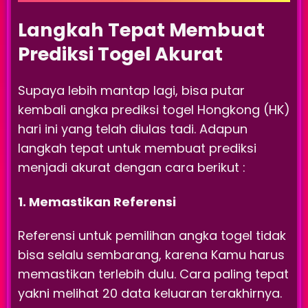
Langkah Tepat Membuat
Prediksi Togel Akurat
Supaya lebih mantap lagi, bisa putar
kembali angka prediksi togel Hongkong (HK)
hari ini yang telah diulas tadi. Adapun
langkah tepat untuk membuat prediksi
menjadi akurat dengan cara berikut :
1. Memastikan Referensi
Referensi untuk pemilihan angka togel tidak
bisa selalu sembarang, karena Kamu harus
memastikan terlebih dulu. Cara paling tepat
yakni melihat 20 data keluaran terakhirnya.