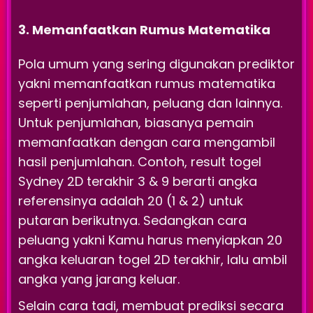
3. Memanfaatkan Rumus Matematika
Pola umum yang sering digunakan prediktor
yakni memanfaatkan rumus matematika
seperti penjumlahan, peluang dan lainnya.
Untuk penjumlahan, biasanya pemain
memanfaatkan dengan cara mengambil
hasil penjumlahan. Contoh, result togel
Sydney 2D terakhir 3 & 9 berarti angka
referensinya adalah 20 (1 & 2) untuk
putaran berikutnya. Sedangkan cara
peluang yakni Kamu harus menyiapkan 20
angka keluaran togel 2D terakhir, lalu ambil
angka yang jarang keluar.
Selain cara tadi, membuat prediksi secara