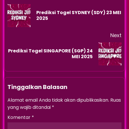
Reading
Prediksi Togel SYDNEY (SDY) 23 MEI
Pr
2025
po
Next
Prediksi Togel SINGAPORE (SGP) 24
Next
MEI 2025
post:
Tinggalkan Balasan
Alamat email Anda tidak akan dipublikasikan.
Ruas
yang wajib ditandai
*
Komentar
*