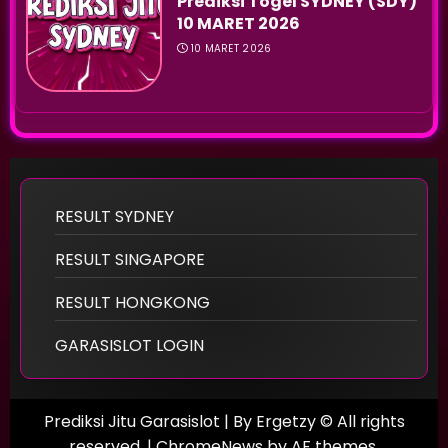
Prediksi Togel SYDNEY (SDY)
10 MARET 2026
10 MARET 2026
RESULT SYDNEY
RESULT SINGAPORE
RESULT HONGKONG
GARASISLOT LOGIN
Prediksi Jitu Garasislot | By Ergetzy © All rights
reserved.
|
ChromeNews
by AF themes.