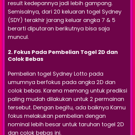
result kedepannya jadi lebih gampang.
Semisalnya, dari 20 keluaran togel Sydney
(SDY) terakhir jarang keluar angka 7 & 5
berarti diputaran berikutnya bisa saja
muncul.
2. Fokus Pada Pembelian Togel 2D dan
Colok Bebas
Pembelian togel Sydney Lotto pada
umumnya berfokus pada angka 2D dan
colok bebas. Karena memang untuk prediksi
paling mudah dilakukan untuk 2 permainan
tersebut. Dengan begitu, ada baiknya Kamu
fokus melakukan pembelian dengan
nominal lebih besar untuk taruhan togel 2D
dan colok bebas ini.