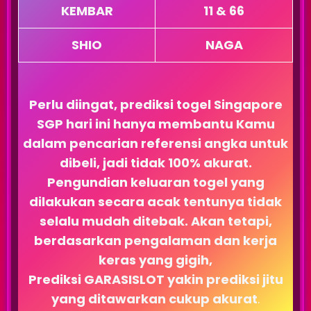
KEMBAR
11 & 66
SHIO
NAGA
Perlu diingat, prediksi togel Singapore
SGP hari ini hanya membantu Kamu
dalam pencarian referensi angka untuk
dibeli, jadi tidak 100% akurat.
Pengundian keluaran togel yang
dilakukan secara acak tentunya tidak
selalu mudah ditebak. Akan tetapi,
berdasarkan pengalaman dan kerja
keras yang gigih,
Prediksi
GARASISLOT
yakin prediksi jitu
yang ditawarkan cukup akurat
.