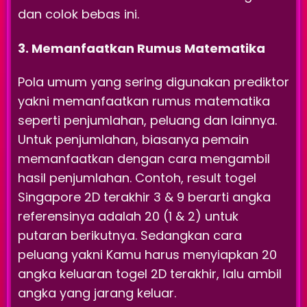
dan colok bebas ini.
3. Memanfaatkan Rumus Matematika
Pola umum yang sering digunakan prediktor
yakni memanfaatkan rumus matematika
seperti penjumlahan, peluang dan lainnya.
Untuk penjumlahan, biasanya pemain
memanfaatkan dengan cara mengambil
hasil penjumlahan. Contoh, result togel
Singapore 2D terakhir 3 & 9 berarti angka
referensinya adalah 20 (1 & 2) untuk
putaran berikutnya. Sedangkan cara
peluang yakni Kamu harus menyiapkan 20
angka keluaran togel 2D terakhir, lalu ambil
angka yang jarang keluar.