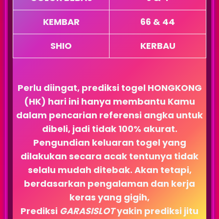
KEMBAR
66 & 44
SHIO
KERBAU
Perlu diingat, prediksi togel HONGKONG
(HK) hari ini hanya membantu Kamu
dalam pencarian referensi angka untuk
dibeli, jadi tidak 100% akurat.
Pengundian keluaran togel yang
dilakukan secara acak tentunya tidak
selalu mudah ditebak. Akan tetapi,
berdasarkan pengalaman dan kerja
keras yang gigih,
Prediksi
GARASISLOT
yakin prediksi jitu