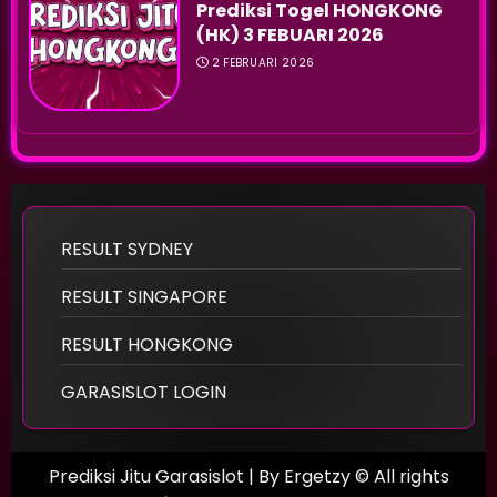
Prediksi Togel HONGKONG
(HK) 3 FEBUARI 2026
2 FEBRUARI 2026
RESULT SYDNEY
RESULT SINGAPORE
RESULT HONGKONG
GARASISLOT LOGIN
Prediksi Jitu Garasislot | By Ergetzy © All rights