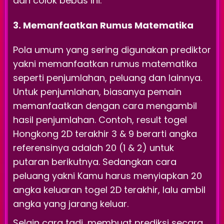
dan colok bebas ini.
3. Memanfaatkan Rumus Matematika
Pola umum yang sering digunakan prediktor
yakni memanfaatkan rumus matematika
seperti penjumlahan, peluang dan lainnya.
Untuk penjumlahan, biasanya pemain
memanfaatkan dengan cara mengambil
hasil penjumlahan. Contoh, result togel
Hongkong 2D terakhir 3 & 9 berarti angka
referensinya adalah 20 (1 & 2) untuk
putaran berikutnya. Sedangkan cara
peluang yakni Kamu harus menyiapkan 20
angka keluaran togel 2D terakhir, lalu ambil
angka yang jarang keluar.
Selain cara tadi, membuat prediksi secara