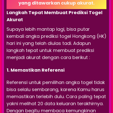
yang ditawarkan cukup akurat.
Langkah Tepat Membuat Prediksi Togel
Akurat
Supaya lebih mantap lagi, bisa putar
kembali angka prediksi togel Hongkong (HK)
hari ini yang telah diulas tadi. Adapun
langkah tepat untuk membuat prediksi
menjadi akurat dengan cara berikut :
1. Memastikan Referensi
Referensi untuk pemilihan angka togel tidak
bisa selalu sembarang, karena Kamu harus
memastikan terlebih dulu. Cara paling tepat
yakni melihat 20 data keluaran terakhirnya.
Dengan begitu membaca kemungkinan