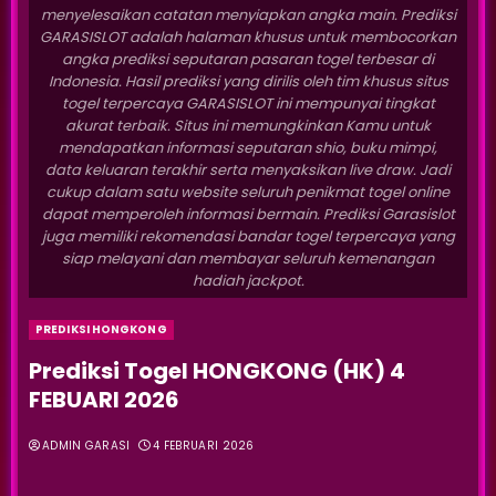
menyelesaikan catatan menyiapkan angka main. Prediksi
GARASISLOT adalah halaman khusus untuk membocorkan
angka prediksi seputaran pasaran togel terbesar di
Indonesia. Hasil prediksi yang dirilis oleh tim khusus situs
togel terpercaya GARASISLOT ini mempunyai tingkat
akurat terbaik. Situs ini memungkinkan Kamu untuk
mendapatkan informasi seputaran shio, buku mimpi,
data keluaran terakhir serta menyaksikan live draw. Jadi
cukup dalam satu website seluruh penikmat togel online
dapat memperoleh informasi bermain. Prediksi Garasislot
juga memiliki rekomendasi bandar togel terpercaya yang
siap melayani dan membayar seluruh kemenangan
hadiah jackpot.
PREDIKSI HONGKONG
Prediksi Togel HONGKONG (HK) 4
FEBUARI 2026
ADMIN GARASI
4 FEBRUARI 2026