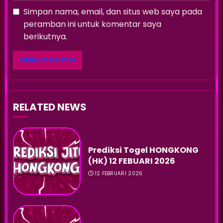
Simpan nama, email, dan situs web saya pada
peramban ini untuk komentar saya
berikutnya.
RELATED NEWS
Prediksi Togel HONGKONG
(HK) 12 FEBUARI 2026
12 FEBRUARI 2026