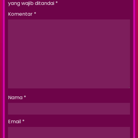
yang wajib ditandai
*
Komentar
*
Nama
*
Email
*