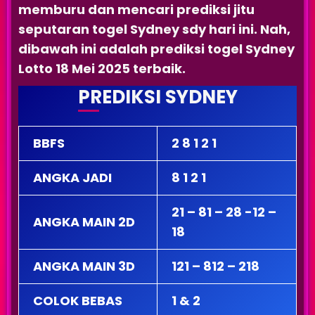
memburu dan mencari prediksi jitu
seputaran togel Sydney sdy hari ini. Nah,
dibawah ini adalah prediksi togel Sydney
Lotto 18 Mei 2025 terbaik.
PREDIKSI SYDNEY
BBFS
2 8 1 2 1
ANGKA JADI
8 1 2 1
21 – 81 – 28 -12 –
ANGKA MAIN 2D
18
ANGKA MAIN 3D
121 – 812 – 218
COLOK BEBAS
1 & 2