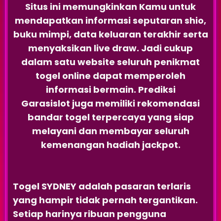
Situs ini memungkinkan Kamu untuk
mendapatkan informasi seputaran shio,
buku mimpi, data keluaran terakhir serta
menyaksikan live draw. Jadi cukup
dalam satu website seluruh penikmat
togel online dapat memperoleh
informasi bermain.
Prediksi
Garasislot
juga memiliki rekomendasi
bandar togel terpercaya yang siap
melayani dan membayar seluruh
kemenangan hadiah jackpot.
Togel SYDNEY adalah pasaran terlaris
yang hampir tidak pernah tergantikan.
Setiap harinya ribuan pengguna