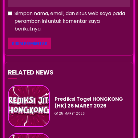
Simpan nama, email, dan situs web saya pada
peramban ini untuk komentar saya
berikutnya.
RELATED NEWS
Prediksi Togel HONGKONG
(HK) 26 MARET 2026
25 MARET 2026