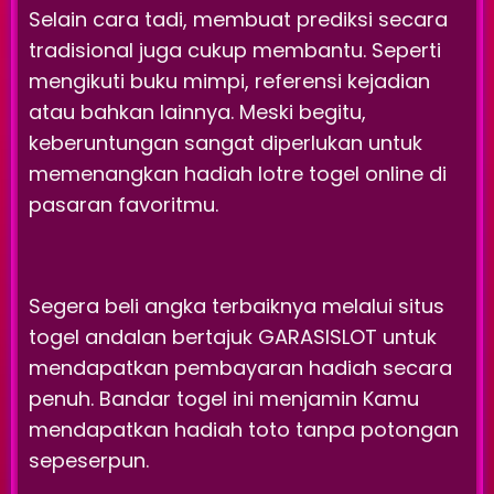
Selain cara tadi, membuat prediksi secara
tradisional juga cukup membantu. Seperti
mengikuti buku mimpi, referensi kejadian
atau bahkan lainnya. Meski begitu,
keberuntungan sangat diperlukan untuk
memenangkan hadiah lotre togel online di
pasaran favoritmu.
Segera beli angka terbaiknya melalui situs
togel andalan bertajuk
GARASISLOT
untuk
mendapatkan pembayaran hadiah secara
penuh. Bandar togel ini menjamin Kamu
mendapatkan hadiah toto tanpa potongan
sepeserpun.