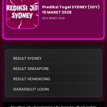
Prediksi Togel SYDNEY (SDY)
10 MARET 2026
10 MARET 2026
RESULT SYDNEY
RESULT SINGAPORE
RESULT HONGKONG
GARASISLOT LOGIN