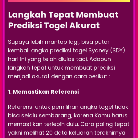
Langkah Tepat Membuat
Prediksi Togel Akurat
Supaya lebih mantap lagi, bisa putar
kembali angka prediksi togel Sydney (SDY)
hari ini yang telah diulas tadi. Adapun
langkah tepat untuk membuat prediksi
menjadi akurat dengan cara berikut :
1. Memastikan Referensi
Referensi untuk pemilihan angka togel tidak
bisa selalu sembarang, karena Kamu harus
memastikan terlebih dulu. Cara paling tepat
yakni melihat 20 data keluaran terakhirnya.