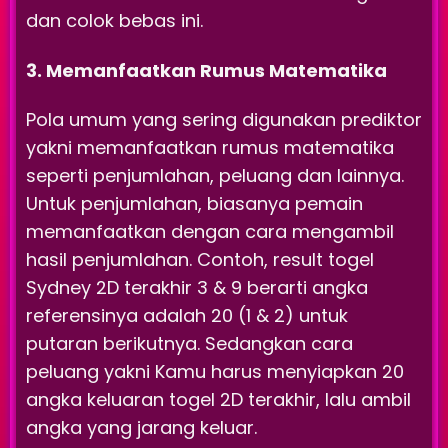
dan colok bebas ini.
3. Memanfaatkan Rumus Matematika
Pola umum yang sering digunakan prediktor
yakni memanfaatkan rumus matematika
seperti penjumlahan, peluang dan lainnya.
Untuk penjumlahan, biasanya pemain
memanfaatkan dengan cara mengambil
hasil penjumlahan. Contoh, result togel
Sydney 2D terakhir 3 & 9 berarti angka
referensinya adalah 20 (1 & 2) untuk
putaran berikutnya. Sedangkan cara
peluang yakni Kamu harus menyiapkan 20
angka keluaran togel 2D terakhir, lalu ambil
angka yang jarang keluar.