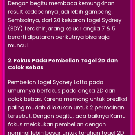
Dengan begitu membaca kemungkinan
result kedepannya jadi lebih gampang.
Semisalnya, dari 20 keluaran togel Sydney
(SDY) terakhir jarang keluar angka 7 & 5
berarti diputaran berikutnya bisa saja
muncul.
2. Fokus Pada Pembelian Togel 2D dan
Colok Bebas
Pembelian togel Sydney Lotto pada
umumnya berfokus pada angka 2D dan
colok bebas. Karena memang untuk prediksi
paling mudah dilakukan untuk 2 permainan
tersebut. Dengan begitu, ada baiknya Kamu
fokus melakukan pembelian dengan
nominal lebih besar untuk taruhan togel 2D