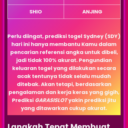
SHIO
ANJING
Perlu diingat, prediksi togel Sydney (SDY)
hari ini hanya membantu Kamu dalam
pencarian referensi angka untuk dibeli,
jadi tidak 100% akurat. Pengundian
keluaran togel yang dilakukan secara
acak tentunya tidak selalu mudah
ditebak. Akan tetapi, berdasarkan
pengalaman dan kerja keras yang gigih,
Prediksi
GARASISLOT
yakin prediksi jitu
yang ditawarkan cukup akurat.
Langkah Tepat Membuat