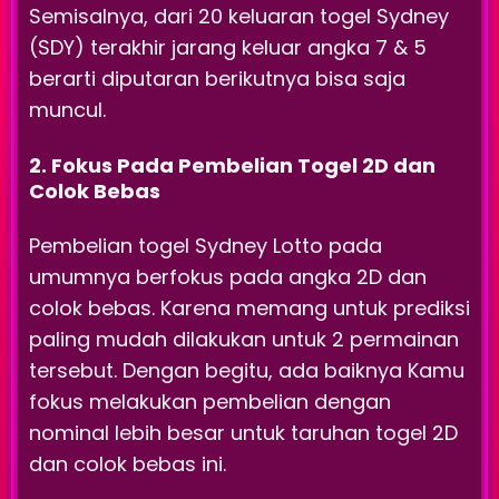
Semisalnya, dari 20 keluaran togel Sydney
(SDY) terakhir jarang keluar angka 7 & 5
berarti diputaran berikutnya bisa saja
muncul.
2. Fokus Pada Pembelian Togel 2D dan
Colok Bebas
Pembelian togel Sydney Lotto pada
umumnya berfokus pada angka 2D dan
colok bebas. Karena memang untuk prediksi
paling mudah dilakukan untuk 2 permainan
tersebut. Dengan begitu, ada baiknya Kamu
fokus melakukan pembelian dengan
nominal lebih besar untuk taruhan togel 2D
dan colok bebas ini.