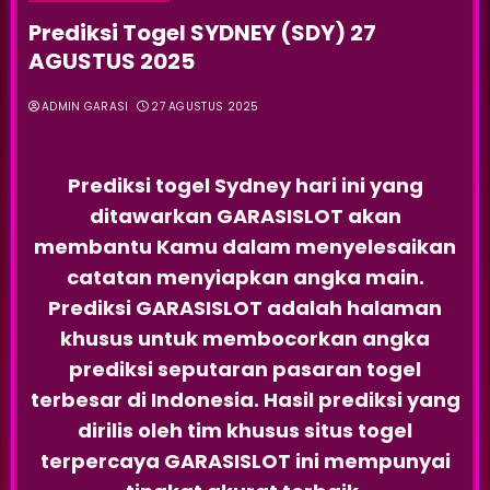
Prediksi Togel SYDNEY (SDY) 27
AGUSTUS 2025
ADMIN GARASI
27 AGUSTUS 2025
Prediksi togel Sydney
hari ini yang
ditawarkan
GARASISLOT
akan
membantu Kamu dalam menyelesaikan
catatan menyiapkan angka main.
Prediksi
GARASISLOT
adalah halaman
khusus untuk membocorkan angka
prediksi seputaran pasaran togel
terbesar di Indonesia. Hasil prediksi yang
dirilis oleh tim khusus situs togel
terpercaya
GARASISLOT
ini mempunyai