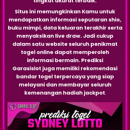
tingkat akurat terbaik.
Situs ini memungkinkan Kamu untuk
mendapatkan informasi seputaran shio,
buku mimpi, data keluaran terakhir serta
menyaksikan live draw. Jadi cukup
dalam satu website seluruh penikmat
togel online dapat memperoleh
informasi bermain.
Prediksi
Garasislot
juga memiliki rekomendasi
bandar togel terpercaya yang siap
melayani dan membayar seluruh
kemenangan hadiah jackpot
.