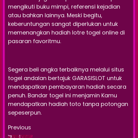
mengikuti buku mimpi, referensi kejadian
atau bahkan lainnya. Meski begitu,
keberuntungan sangat diperlukan untuk
memenangkan hadiah lotre togel online di
pasaran favoritmu.
Segera beli angka terbaiknya melalui situs
togel andalan bertajuk
GARASISLOT
untuk
mendapatkan pembayaran hadiah secara
penuh. Bandar togel ini menjamin Kamu
mendapatkan hadiah toto tanpa potongan
sepeserpun.
Continue
Previous