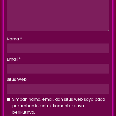
Nama
*
Email
*
Situs Web
Simpan nama, email, dan situs web saya pada
peramban ini untuk komentar saya
berikutnya.