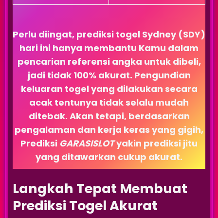
Perlu diingat, prediksi togel Sydney (SDY)
hari ini hanya membantu Kamu dalam
pencarian referensi angka untuk dibeli,
jadi tidak 100% akurat. Pengundian
keluaran togel yang dilakukan secara
acak tentunya tidak selalu mudah
ditebak. Akan tetapi, berdasarkan
pengalaman dan kerja keras yang gigih,
Prediksi
GARASISLOT
yakin prediksi jitu
yang ditawarkan cukup akurat.
Langkah Tepat Membuat
Prediksi Togel Akurat