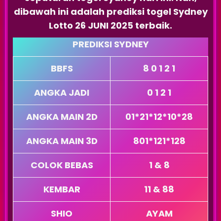
dibawah ini adalah prediksi togel Sydney
Lotto 26 JUNI 2025 terbaik.
PREDIKSI SYDNEY
BBFS
8 0 1 2 1
ANGKA JADI
0 1 2 1
ANGKA MAIN 2D
01*21*12*10*28
ANGKA MAIN 3D
801*121*128
COLOK BEBAS
1 & 8
KEMBAR
11 & 88
SHIO
AYAM