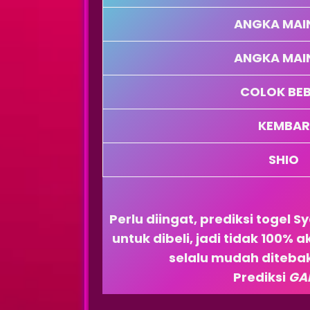
ANGKA MAI
ANGKA MAI
COLOK BE
KEMBAR
SHIO
Perlu diingat, prediksi togel
untuk dibeli, jadi tidak 100%
selalu mudah ditebak
Prediksi
GA