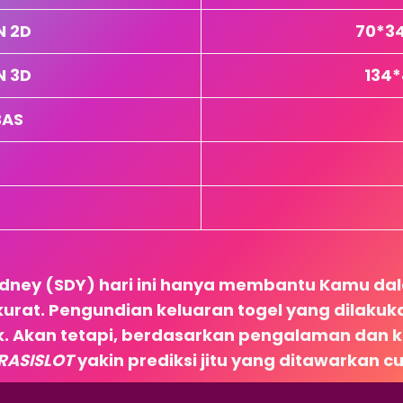
N 2D
70*3
N 3D
134*
BAS
 Sydney (SDY) hari ini hanya membantu Kamu d
 akurat. Pengundian keluaran togel yang dilaku
. Akan tetapi, berdasarkan pengalaman dan ke
RASISLOT
yakin prediksi jitu yang ditawarkan c