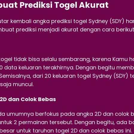
at Prediksi Togel Akurat
tar kembali angka prediksi togel Sydney (SDY) hari 
uat prediksi menjadi akurat dengan cara berikut
togel tidak bisa selalu sembarang, karena Kamu h
 20 data keluaran terakhirnya. Dengan begitu mem
emisalnya, dari 20 keluaran togel Sydney (SDY) te
 saja muncul.
 2D dan Colok Bebas
ada umumnya berfokus pada angka 2D dan colok 
 untuk 2 permainan tersebut. Dengan begitu, ada 
esar untuk taruhan togel 2D dan colok bebas ini.