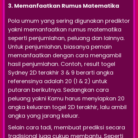
3. Memanfaatkan Rumus Matematika
Pola umum yang sering digunakan prediktor
yakni memanfaatkan rumus matematika
seperti penjumlahan, peluang dan lainnya.
Untuk penjumlahan, biasanya pemain
memanfaatkan dengan cara mengambil
hasil penjumlahan. Contoh, result togel
Sydney 2D terakhir 3 & 9 berarti angka
referensinya adalah 20 (1 & 2) untuk
putaran berikutnya. Sedangkan cara
peluang yakni Kamu harus menyiapkan 20
angka keluaran togel 2D terakhir, lalu ambil
angka yang jarang keluar.
Selain cara tadi, membuat prediksi secara
tradisional juga cukup membantu. Seperti