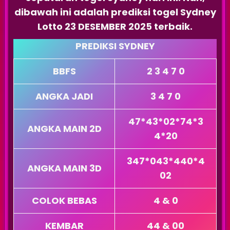
dibawah ini adalah prediksi togel Sydney
Lotto 23 DESEMBER 2025 terbaik.
PREDIKSI SYDNEY
BBFS
2 3 4 7 0
ANGKA JADI
3 4 7 0
47*43*02*74*3
ANGKA MAIN 2D
4*20
347*043*440*4
ANGKA MAIN 3D
02
COLOK BEBAS
4 & 0
KEMBAR
44 & 00