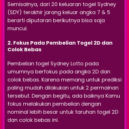
Semisalnya, dari 20 keluaran togel Sydney
(SDY) terakhir jarang keluar angka 7 & 5
berarti diputaran berikutnya bisa saja
muncul.
2. Fokus Pada Pembelian Togel 2D dan
Colok Bebas
Pembelian togel Sydney Lotto pada
umumnya berfokus pada angka 2D dan
colok bebas. Karena memang untuk prediksi
paling mudah dilakukan untuk 2 permainan
tersebut. Dengan begitu, ada baiknya Kamu
fokus melakukan pembelian dengan
nominal lebih besar untuk taruhan togel 2D
dan colok bebas ini.