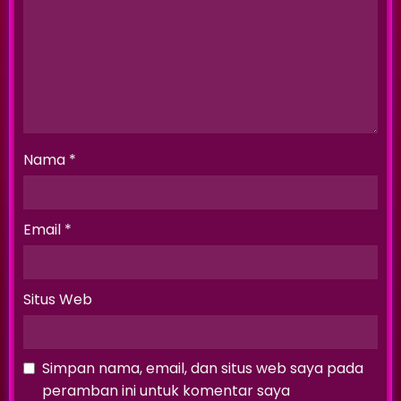
Nama
*
Email
*
Situs Web
Simpan nama, email, dan situs web saya pada
peramban ini untuk komentar saya