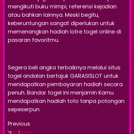
mengikuti buku mimpi, referensi kejadian
atau bahkan lainnya. Meski begitu,
keberuntungan sangat diperlukan untuk
memenangkan hadiah lotre togel online di
pasaran favoritmu.
Segera beli angka terbaiknya melalui situs
togel andalan bertajuk
GARASISLOT
untuk
mendapatkan pembayaran hadiah secara
penuh. Bandar togel ini menjamin Kamu
mendapatkan hadiah toto tanpa potongan
sepeserpun.
Continue
Previous