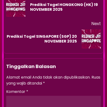
Reading
Prediksi Togel HONGKONG (HK) 19
Pr
NOVEMBER 2025
po
Next
Prediksi Togel SINGAPORE (SGP) 20
Next
NOVEMBER 2025
post:
Tinggalkan Balasan
Alamat email Anda tidak akan dipublikasikan.
Ruas
yang wajib ditandai
*
Komentar
*