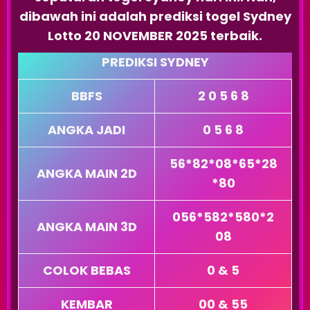
dibawah ini adalah prediksi togel Sydney
Lotto 20 NOVEMBER 2025 terbaik.
PREDIKSI SYDNEY
BBFS
2 0 5 6 8
ANGKA JADI
0 5 6 8
56*82*08*65*28
ANGKA MAIN 2D
*80
056*582*580*2
ANGKA MAIN 3D
08
COLOK BEBAS
0 & 5
KEMBAR
00 & 55