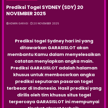
Prediksi Togel SYDNEY (SDY) 20
NOVEMBER 2025
ADMIN GARASI
20 NOVEMBER 2025
Prediksi togel Sydney
hari ini yang
ditawarkan
GARASISLOT
akan
membantu Kamu dalam menyelesaikan
catatan menyiapkan angka main.
Prediksi
GARASISLOT
adalah halaman
khusus untuk membocorkan angka
prediksi seputaran pasaran togel
terbesar di Indonesia. Hasil prediksi yang
dirilis oleh tim khusus situs togel
terpercaya
GARASISLOT
ini mempunyai