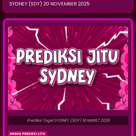
SYDNEY (SDY) 20 NOVEMBER 2025
Prediksi Togel SYDNEY (SDY) 10 MARET 2026
ANGKA PREDIKSI JITU