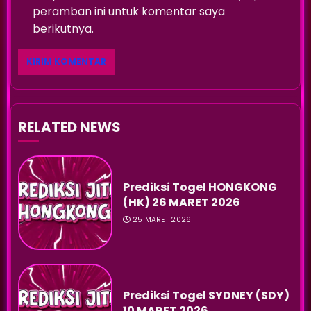
peramban ini untuk komentar saya
berikutnya.
RELATED NEWS
Prediksi Togel HONGKONG
(HK) 26 MARET 2026
25 MARET 2026
Prediksi Togel SYDNEY (SDY)
10 MARET 2026