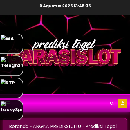
Skip
9 Agustus 2026
13:46:37
to
content
Primary
Menu
Beranda
»
ANGKA PREDIKSI JITU
»
Prediksi Togel