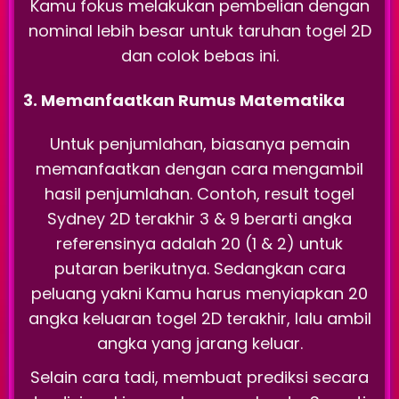
Kamu fokus melakukan pembelian dengan
nominal lebih besar untuk taruhan togel 2D
dan colok bebas ini.
3. Memanfaatkan Rumus Matematika
Untuk penjumlahan, biasanya pemain
memanfaatkan dengan cara mengambil
hasil penjumlahan. Contoh, result togel
Sydney 2D terakhir 3 & 9 berarti angka
referensinya adalah 20 (1 & 2) untuk
putaran berikutnya. Sedangkan cara
peluang yakni Kamu harus menyiapkan 20
angka keluaran togel 2D terakhir, lalu ambil
angka yang jarang keluar.
Selain cara tadi, membuat prediksi secara