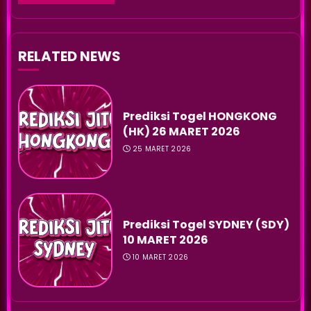
RELATED NEWS
Prediksi Togel HONGKONG
(HK) 26 MARET 2026
25 MARET 2026
Prediksi Togel SYDNEY (SDY)
10 MARET 2026
10 MARET 2026