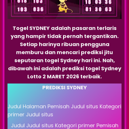
Togel SYDNEY adalah pasaran terlaris
yang hampir tidak pernah tergantikan.
Setiap harinya ribuan pengguna
memburu dan mencari prediksi jitu
seputaran togel Sydney hari ini. Nah,
dibawah ini adalah prediksi togel Sydney
Lotto 2 MARET 2026 terbaik.
PREDIKSI SYDNEY
Judul Halaman Pemisah Judul situs Kategori
primer Judul situs
Judul Judul situs Kategori primer Pemisah