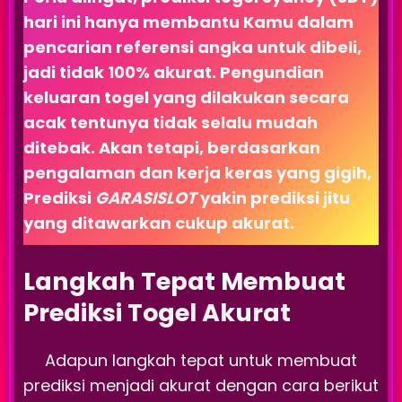
hari ini hanya membantu Kamu dalam
pencarian referensi angka untuk dibeli,
jadi tidak 100% akurat. Pengundian
keluaran togel yang dilakukan secara
acak tentunya tidak selalu mudah
ditebak. Akan tetapi, berdasarkan
pengalaman dan kerja keras yang gigih,
Prediksi
GARASISLOT
yakin prediksi jitu
yang ditawarkan cukup akurat.
Langkah Tepat Membuat
Prediksi Togel Akurat
Adapun langkah tepat untuk membuat
prediksi menjadi akurat dengan cara berikut