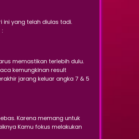
ini yang telah diulas tadi.
 :
arus memastikan terlebih dulu.
baca kemungkinan result
rakhir jarang keluar angka 7 & 5
bebas. Karena memang untuk
baiknya Kamu fokus melakukan