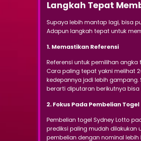
Langkah Tepat Membu
Supaya lebih mantap lagi, bisa pu
Adapun langkah tepat untuk memb
1. Memastikan Referensi
Referensi untuk pemilihan angka 
Cara paling tepat yakni melihat
kedepannya jadi lebih gampang. S
berarti diputaran berikutnya bisa
2. Fokus Pada Pembelian Togel
Pembelian togel Sydney Lotto p
prediksi paling mudah dilakukan
pembelian dengan nominal lebih b