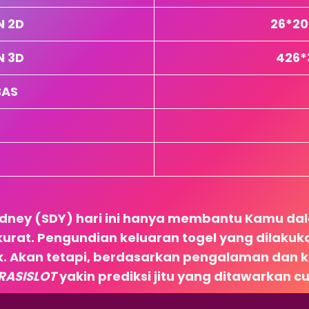
N 2D
26*20
N 3D
426*
BAS
 Sydney (SDY) hari ini hanya membantu Kamu d
 akurat. Pengundian keluaran togel yang dilaku
. Akan tetapi, berdasarkan pengalaman dan ke
RASISLOT
yakin prediksi jitu yang ditawarkan c