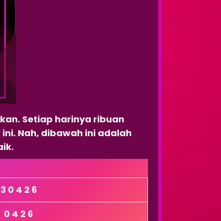
kan. Setiap harinya ribuan
ni. Nah, dibawah ini adalah
ik.
3 0 4 2 6
0 4 2 6