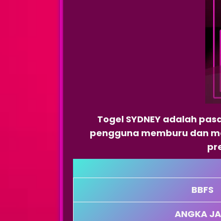
Togel SYDNEY adalah pasar
pengguna memburu dan menca
pr
BBFS
ANGKA JA