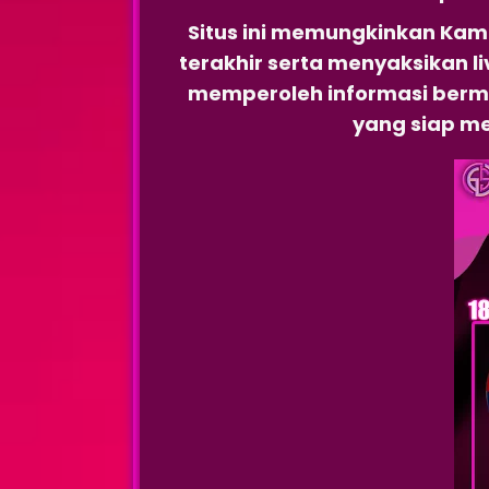
Situs ini memungkinkan Kam
terakhir serta menyaksikan l
memperoleh informasi berm
yang siap m