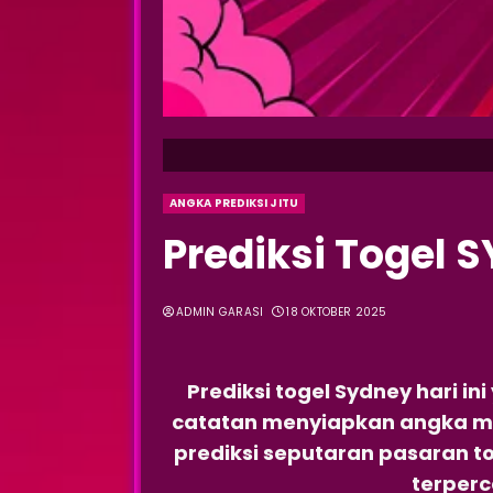
ANGKA PREDIKSI JITU
Prediksi Togel 
ADMIN GARASI
18 OKTOBER 2025
Prediksi togel Sydney
hari in
catatan menyiapkan angka ma
prediksi seputaran pasaran toge
terper