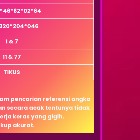
*46*62*02*64
320*204*046
1 & 7
11 & 77
TIKUS
alam pencarian referensi angka
kan secara acak tentunya tidak
rja keras yang gigih,
ukup akurat.