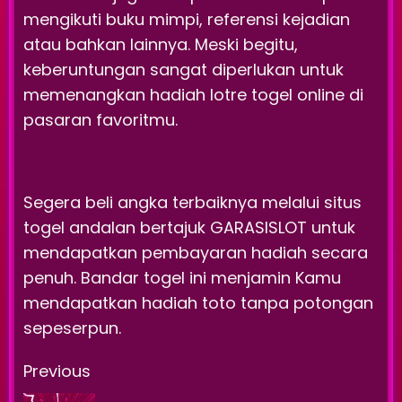
mengikuti buku mimpi, referensi kejadian
atau bahkan lainnya. Meski begitu,
keberuntungan sangat diperlukan untuk
memenangkan hadiah lotre togel online di
pasaran favoritmu.
Segera beli angka terbaiknya melalui situs
togel andalan bertajuk
GARASISLOT
untuk
mendapatkan pembayaran hadiah secara
penuh. Bandar togel ini menjamin Kamu
mendapatkan hadiah toto tanpa potongan
sepeserpun.
Continue
Previous