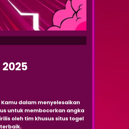
 2025
 Kamu dalam menyelesaikan
sus untuk membocorkan angka
ilis oleh tim khusus situs togel
terbaik.