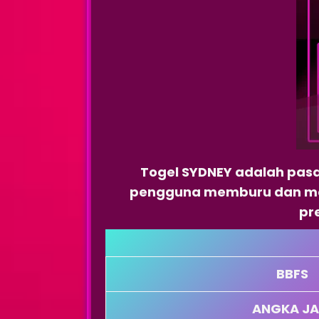
Togel SYDNEY adalah pasar
pengguna memburu dan menca
pr
BBFS
ANGKA JA