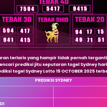
an terlaris yang hampir tidak pernah terganti
ri prediksi jitu seputaran togel Sydney hari i
ediksi togel Sydney Lotto 15 OCTOBER 2025 terba
PREDIKSI SYDNEY
DI