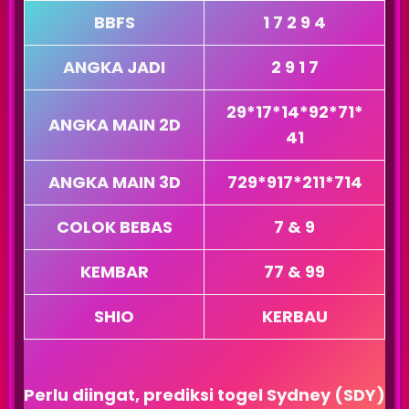
BBFS
1 7 2 9 4
ANGKA JADI
2 9 1 7
29*17*14*92*71*
ANGKA MAIN 2D
41
ANGKA MAIN 3D
729*917*211*714
COLOK BEBAS
7 & 9
KEMBAR
77 & 99
SHIO
KERBAU
Perlu diingat, prediksi togel Sydney (SDY)