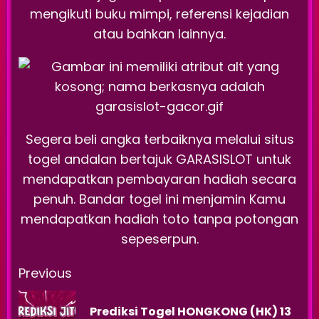
mengikuti buku mimpi, referensi kejadian
atau bahkan lainnya.
Segera beli angka terbaiknya melalui situs
togel andalan bertajuk
GARASISLOT
untuk
mendapatkan pembayaran hadiah secara
penuh. Bandar togel ini menjamin Kamu
mendapatkan hadiah toto tanpa potongan
sepeserpun.
Continue
Previous
Reading
Prediksi Togel HONGKONG (HK) 13
Pr