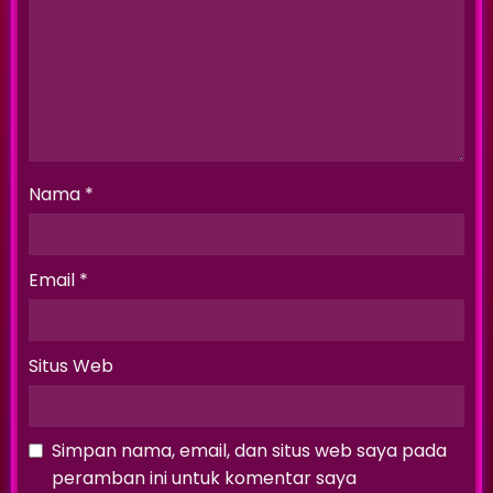
Nama
*
Email
*
Situs Web
Simpan nama, email, dan situs web saya pada
peramban ini untuk komentar saya