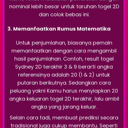
nominal lebih besar untuk taruhan togel 2D
dan colok bebas ini.
3. Memanfaatkan Rumus Matematika
Untuk penjumlahan, biasanya pemain
memanfaatkan dengan cara mengambil
hasil penjumlahan. Contoh, result togel
Sydney 2D terakhir 3 & 9 berarti angka
referensinya adalah 20 (1 & 2) untuk
putaran berikutnya. Sedangkan cara
peluang yakni Kamu harus menyiapkan 20
angka keluaran togel 2D terakhir, lalu ambil
angka yang jarang keluar.
Selain cara tadi, membuat prediksi secara
tradisional juga cukup membantu. Seperti