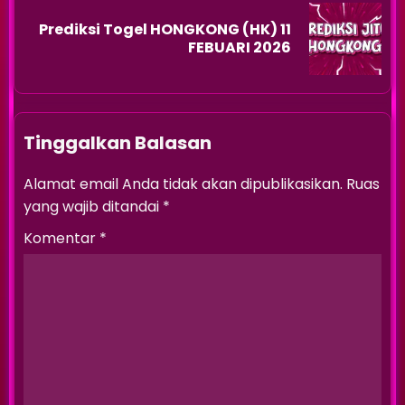
Prediksi Togel HONGKONG (HK) 11
Next
FEBUARI 2026
post:
Tinggalkan Balasan
Alamat email Anda tidak akan dipublikasikan.
Ruas
yang wajib ditandai
*
Komentar
*