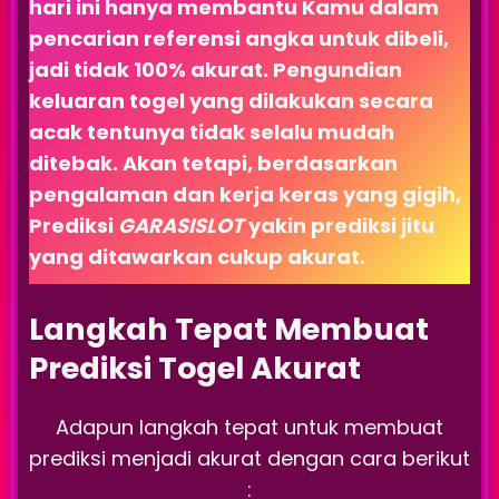
hari ini hanya membantu Kamu dalam
pencarian referensi angka untuk dibeli,
jadi tidak 100% akurat. Pengundian
keluaran togel yang dilakukan secara
acak tentunya tidak selalu mudah
ditebak. Akan tetapi, berdasarkan
pengalaman dan kerja keras yang gigih,
Prediksi
GARASISLOT
yakin prediksi jitu
yang ditawarkan cukup akurat.
Langkah Tepat Membuat
Prediksi Togel Akurat
Adapun langkah tepat untuk membuat
prediksi menjadi akurat dengan cara berikut
: