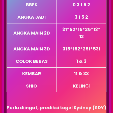
BBFS
0 3 1 5 2
ANGKA JADI
3 1 5 2
31*52*15*25*13*
ANGKA MAIN 2D
12
ANGKA MAIN 3D
315*152*251*531
COLOK BEBAS
1 & 3
KEMBAR
11 & 33
SHIO
KELIN
CI
Perlu diingat, prediksi togel Sydney (SDY)