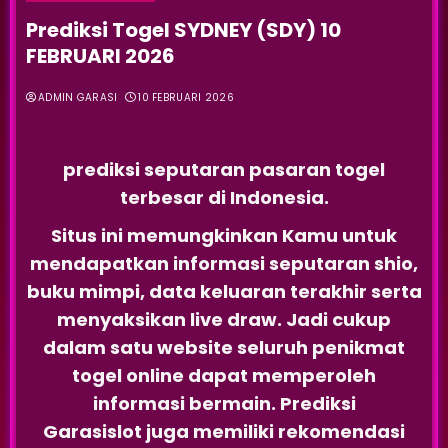
Prediksi Togel SYDNEY (SDY) 10
FEBRUARI 2026
ADMIN GARASI
10 FEBRUARI 2026
prediksi seputaran pasaran togel
terbesar di Indonesia.
Situs ini memungkinkan Kamu untuk
mendapatkan informasi seputaran shio,
buku mimpi, data keluaran terakhir serta
menyaksikan live draw. Jadi cukup
dalam satu website seluruh penikmat
togel online dapat memperoleh
informasi bermain.
Prediksi
Garasislot
juga memiliki rekomendasi