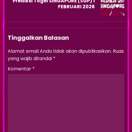
Prediksi Togel SINGAPORE (SGP) 1
Next
FEBRUARI 2026
post:
Tinggalkan Balasan
Alamat email Anda tidak akan dipublikasikan.
Ruas
yang wajib ditandai
*
Komentar
*