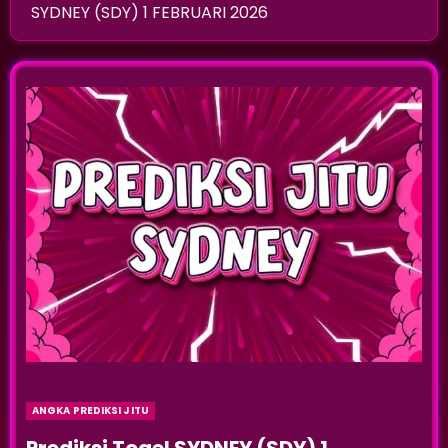
SYDNEY (SDY) 1 FEBRUARI 2026
ANGKA PREDIKSI JITU