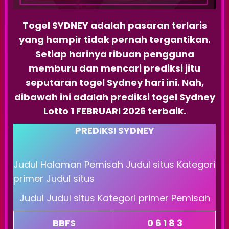
Togel SYDNEY adalah pasaran terlaris
yang hampir tidak pernah tergantikan.
Setiap harinya ribuan pengguna
memburu dan mencari prediksi jitu
seputaran togel Sydney hari ini. Nah,
dibawah ini adalah prediksi togel Sydney
Lotto 1 FEBRUARI 2026 terbaik.
PREDIKSI SYDNEY
Judul Halaman Pemisah Judul situs Kategori
primer Judul situs
Judul Judul situs Kategori primer Pemisah
BBFS
0 6 1 8 3