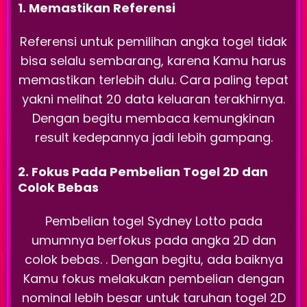
1. Memastikan Referensi
Referensi untuk pemilihan angka togel tidak
bisa selalu sembarang, karena Kamu harus
memastikan terlebih dulu. Cara paling tepat
yakni melihat 20 data keluaran terakhirnya.
Dengan begitu membaca kemungkinan
result kedepannya jadi lebih gampang.
2. Fokus Pada Pembelian Togel 2D dan
Colok Bebas
Pembelian togel Sydney Lotto pada
umumnya berfokus pada angka 2D dan
colok bebas. . Dengan begitu, ada baiknya
Kamu fokus melakukan pembelian dengan
nominal lebih besar untuk taruhan togel 2D