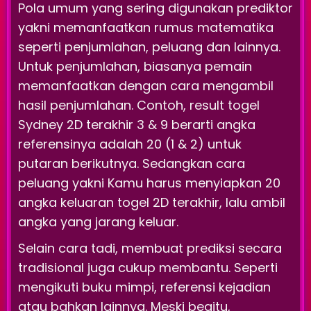
Pola umum yang sering digunakan prediktor
yakni memanfaatkan rumus matematika
seperti penjumlahan, peluang dan lainnya.
Untuk penjumlahan, biasanya pemain
memanfaatkan dengan cara mengambil
hasil penjumlahan. Contoh, result togel
Sydney 2D terakhir 3 & 9 berarti angka
referensinya adalah 20 (1 & 2) untuk
putaran berikutnya. Sedangkan cara
peluang yakni Kamu harus menyiapkan 20
angka keluaran togel 2D terakhir, lalu ambil
angka yang jarang keluar.
Selain cara tadi, membuat prediksi secara
tradisional juga cukup membantu. Seperti
mengikuti buku mimpi, referensi kejadian
atau bahkan lainnya. Meski begitu,