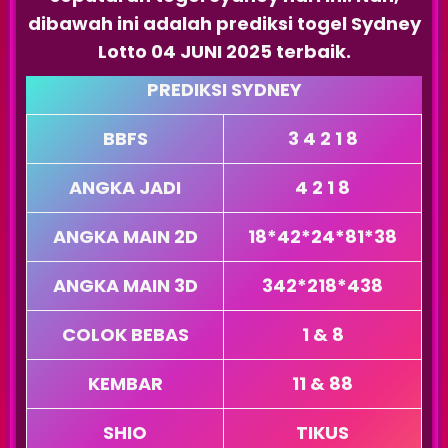
dibawah ini adalah prediksi togel Sydney
Lotto 04 JUNI 2025 terbaik.
PREDIKSI SYDNEY
BBFS
3 4 2 1 8
ANGKA JADI
4 2 1 8
ANGKA MAIN 2D
18*42*24*81*38
ANGKA MAIN 3D
342*218*438
COLOK BEBAS
1 & 8
KEMBAR
11 & 88
SHIO
TIKUS