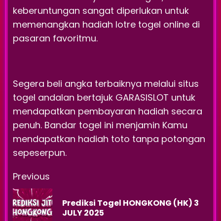
keberuntungan sangat diperlukan untuk
memenangkan hadiah lotre togel online di
pasaran favoritmu.
Segera beli angka terbaiknya melalui situs
togel andalan bertajuk
GARASISLOT
untuk
mendapatkan pembayaran hadiah secara
penuh. Bandar togel ini menjamin Kamu
mendapatkan hadiah toto tanpa potongan
sepeserpun.
Continue
Previous
Reading
Prediksi Togel HONGKONG (HK) 3
Pr
JULY 2025
po