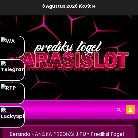
Skip
8 Agustus 2026
16:09:15
to
content
Primary
Menu
Beranda
»
ANGKA PREDIKSI JITU
»
Prediksi Togel