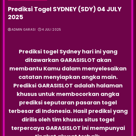
Prediksi Togel SYDNEY (SDY) 04 JULY
2025
ADMIN GARASI
4 JULI 2025
Prediksi togel Sydney
hari ini yang
ditawarkan
GARASISLOT
akan
membantu Kamu dalam menyelesaikan
catatan menyiapkan angka main.
Prediksi
GARASISLOT
adalah halaman
khusus untuk membocorkan angka
prediksi seputaran pasaran togel
terbesar di Indonesia. Hasil prediksi yang
dirilis oleh tim khusus situs togel
terpercaya
GARASISLOT
ini mempunyai