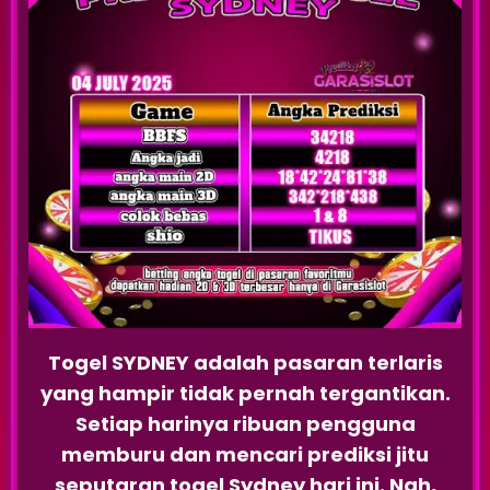
Togel SYDNEY adalah pasaran terlaris
yang hampir tidak pernah tergantikan.
Setiap harinya ribuan pengguna
memburu dan mencari prediksi jitu
seputaran togel Sydney hari ini. Nah,