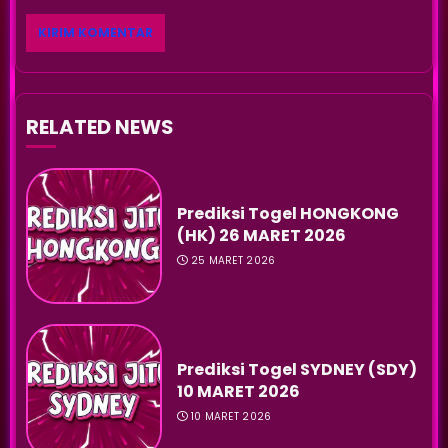
RELATED NEWS
Prediksi Togel HONGKONG
(HK) 26 MARET 2026
25 MARET 2026
Prediksi Togel SYDNEY (SDY)
10 MARET 2026
10 MARET 2026