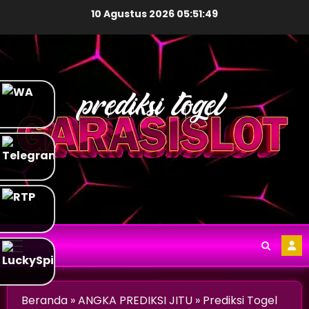
Skip
10 Agustus 2026
05:51:50
to
content
Primary
Menu
Beranda
»
ANGKA PREDIKSI JITU
»
Prediksi Togel