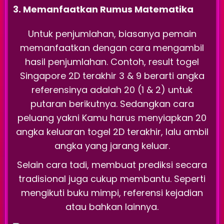
3. Memanfaatkan Rumus Matematika
Untuk penjumlahan, biasanya pemain
memanfaatkan dengan cara mengambil
hasil penjumlahan. Contoh, result togel
Singapore 2D terakhir 3 & 9 berarti angka
referensinya adalah 20 (1 & 2) untuk
putaran berikutnya. Sedangkan cara
peluang yakni Kamu harus menyiapkan 20
angka keluaran togel 2D terakhir, lalu ambil
angka yang jarang keluar.
Selain cara tadi, membuat prediksi secara
tradisional juga cukup membantu. Seperti
mengikuti buku mimpi, referensi kejadian
atau bahkan lainnya.