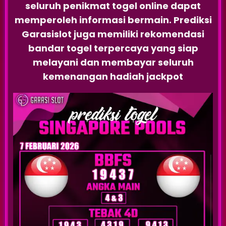
seluruh penikmat togel online dapat
memperoleh informasi bermain.
Prediksi
Garasislot
juga memiliki rekomendasi
bandar togel terpercaya yang siap
melayani dan membayar seluruh
kemenangan hadiah jackpot