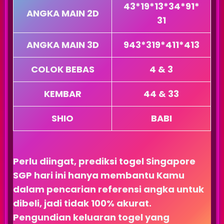
43*19*13*34*91*
ANGKA MAIN 2D
31
ANGKA MAIN 3D
943*319*411*413
COLOK BEBAS
4 & 3
KEMBAR
44 & 33
SHIO
BABI
Perlu diingat, prediksi togel Singapore
SGP hari ini hanya membantu Kamu
dalam pencarian referensi angka untuk
dibeli, jadi tidak 100% akurat.
Pengundian keluaran togel yang