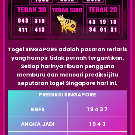
Togel SINGAPORE adalah pasaran terlaris
yang hampir tidak pernah tergantikan.
Setiap harinya ribuan pengguna
memburu dan mencari prediksi jitu
seputaran togel Singapore hari ini.
PREDIKSI SINGAPORE
BBFS
1 9 4 3 7
ANGKA JADI
1 9 4 3