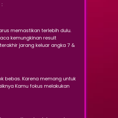
 :
arus memastikan terlebih dulu.
baca kemungkinan result
erakhir jarang keluar angka 7 &
ok bebas. Karena memang untuk
baiknya Kamu fokus melakukan