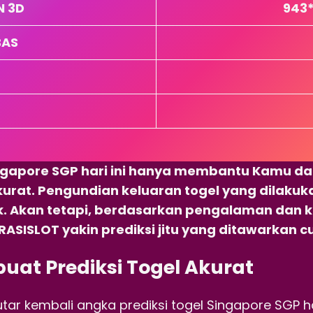
N 3D
943*
BAS
 Singapore SGP hari ini hanya membantu Kamu d
 akurat. Pengundian keluaran togel yang dilaku
. Akan tetapi, berdasarkan pengalaman dan ke
RASISLOT
yakin prediksi jitu yang ditawarkan 
at Prediksi Togel Akurat
tar kembali angka prediksi togel Singapore SGP hari