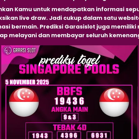
kan Kamu untuk mendapatkan informasi seput
sikan live draw. Jadi cukup dalam satu websit
asi bermain.
Prediksi Garasislot
juga memiliki
iap melayani dan membayar seluruh kemenan