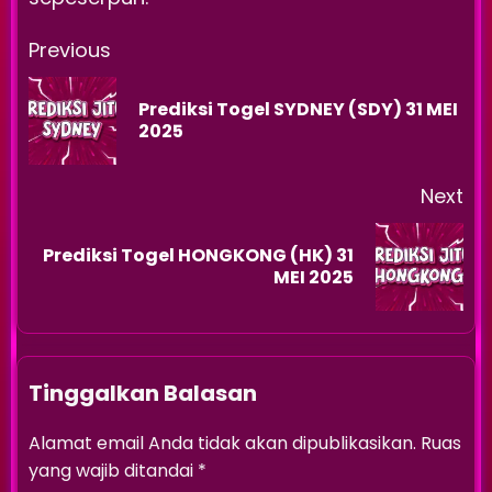
Continue
Previous
Reading
Prediksi Togel SYDNEY (SDY) 31 MEI
Pr
2025
po
Next
Prediksi Togel HONGKONG (HK) 31
Next
MEI 2025
post:
Tinggalkan Balasan
Alamat email Anda tidak akan dipublikasikan.
Ruas
yang wajib ditandai
*