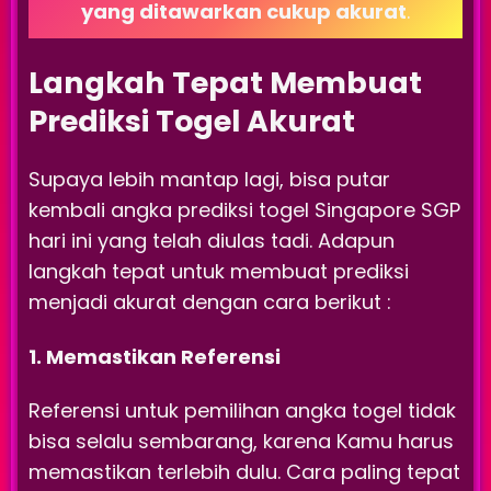
yang ditawarkan cukup akurat
.
Langkah Tepat Membuat
Prediksi Togel Akurat
Supaya lebih mantap lagi, bisa putar
kembali angka prediksi togel Singapore SGP
hari ini yang telah diulas tadi. Adapun
langkah tepat untuk membuat prediksi
menjadi akurat dengan cara berikut :
1. Memastikan Referensi
Referensi untuk pemilihan angka togel tidak
bisa selalu sembarang, karena Kamu harus
memastikan terlebih dulu. Cara paling tepat