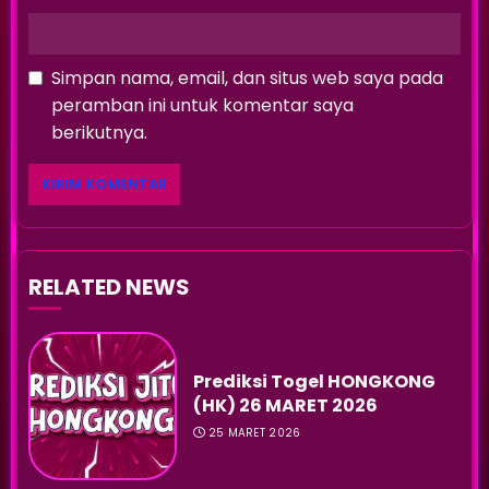
Simpan nama, email, dan situs web saya pada
peramban ini untuk komentar saya
berikutnya.
RELATED NEWS
Prediksi Togel HONGKONG
(HK) 26 MARET 2026
25 MARET 2026