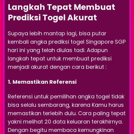
Langkah Tepat Membuat
Prediksi Togel Akurat
Supaya lebih mantap lagi, bisa putar
kembali angka prediksi togel Singapore SGP
hari ini yang telah diulas tadi. Adapun
langkah tepat untuk membuat prediksi
menjadi akurat dengan cara berikut :
1. Memastikan Referensi
Referensi untuk pemilihan angka togel tidak
bisa selalu sembarang, karena Kamu harus
memastikan terlebih dulu. Cara paling tepat
yakni melihat 20 data keluaran terakhirnya.
Dengan begitu membaca kemungkinan