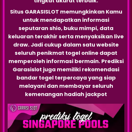
tingkat akurat terbaik.
Situs GARASISLOT memungkinkan Kamu
untuk mendapatkan informasi
seputaran shio, buku mimpi, data
keluaran terakhir serta menyaksikan live
draw. Jadi cukup dalam satu website
seluruh penikmat togel online dapat
memperoleh informasi bermain.
Prediksi
Garasislot
juga memiliki rekomendasi
bandar togel terpercaya yang siap
melayani dan membayar seluruh
kemenangan hadiah jackpot