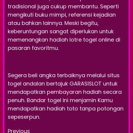
tradisional juga cukup membantu. Seperti
mengikuti buku mimpi, referensi kejadian
atau bahkan lainnya. Meski begitu,
keberuntungan sangat diperlukan untuk
memenangkan hadiah lotre togel online di
pasaran favoritmu.
Segera beli angka terbaiknya melalui situs
togel andalan bertajuk
GARASISLOT
untuk
mendapatkan pembayaran hadiah secara
penuh. Bandar togel ini menjamin Kamu
mendapatkan hadiah toto tanpa potongan
sepeserpun.
Continue
Previous