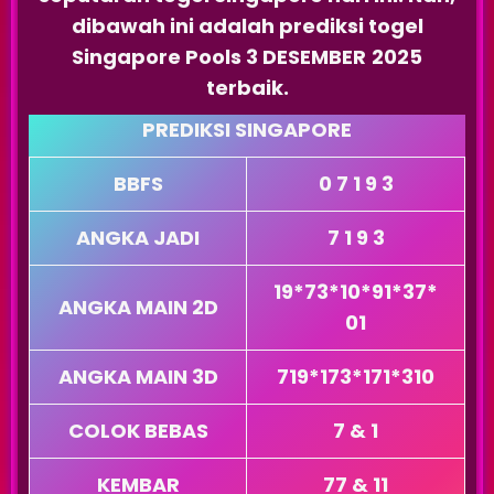
dibawah ini adalah prediksi togel
Singapore Pools 3 DESEMBER
2025
terbaik.
PREDIKSI SINGAPORE
BBFS
0 7 1 9 3
ANGKA JADI
7 1 9 3
19*73*10*91*37*
ANGKA MAIN 2D
01
ANGKA MAIN 3D
719*173*171*310
COLOK BEBAS
7 & 1
KEMBAR
77 & 11