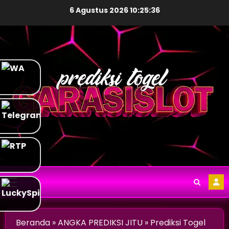
Skip
6 Agustus 2026
10:25:37
to
content
Primary
Menu
Beranda
»
ANGKA PREDIKSI JITU
»
Prediksi Togel