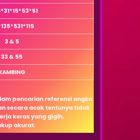
5*31*15*53*51
*135*531*115
3 & 5
33 & 55
KAMBING
alam pencarian referensi angka
kan secara acak tentunya tidak
rja keras yang gigih,
cukup akurat
.