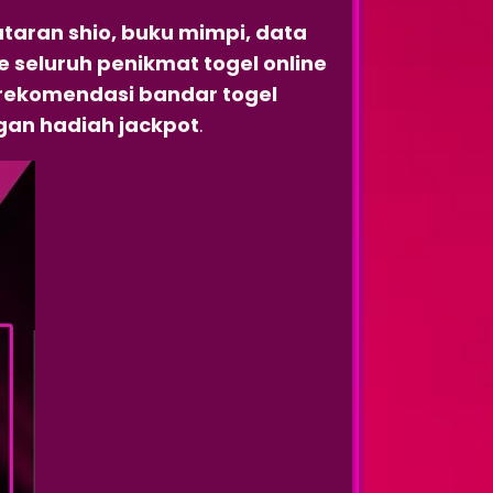
aran shio, buku mimpi, data
e seluruh penikmat togel online
 rekomendasi bandar togel
an hadiah jackpot
.