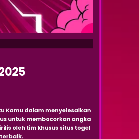
 2025
u Kamu dalam menyelesaikan
sus untuk membocorkan angka
ilis oleh tim khusus situs togel
terbaik.