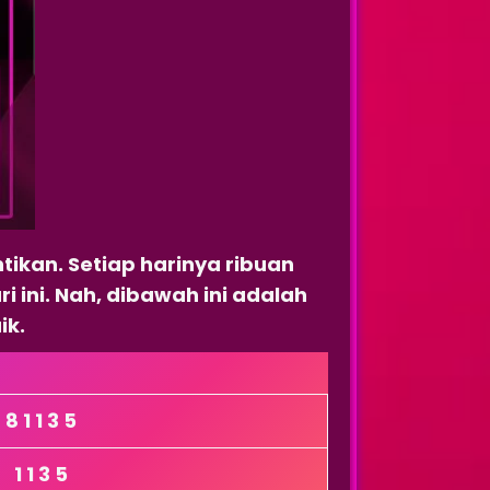
tikan. Setiap harinya ribuan
 ini. Nah, dibawah ini adalah
ik.
8 1 1 3 5
1 1 3 5