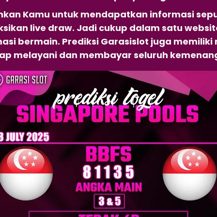
kan Kamu untuk mendapatkan informasi seput
sikan live draw. Jadi cukup dalam satu websit
asi bermain.
Prediksi Garasislot
juga memiliki
iap melayani dan membayar seluruh kemenang