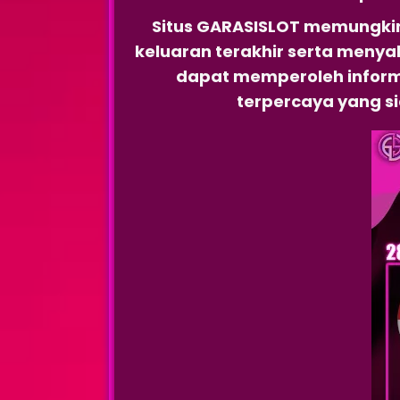
Situs GARASISLOT memungkin
keluaran terakhir serta menyak
dapat memperoleh inform
terpercaya yang s