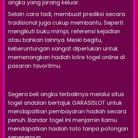
angka yang jarang keluar.
Selain cara tadi, membuat prediksi secara
tradisional juga cukup membantu. Seperti
mengikuti buku mimpi, referensi kejadian
atau bahkan lainnya. Meski begitu,
keberuntungan sangat diperlukan untuk
memenangkan hadiah lotre togel online di
pasaran favoritmu.
Segera beli angka terbaiknya melalui situs
togel andalan bertajuk
GARASISLOT
untuk
mendapatkan pembayaran hadiah secara
penuh. Bandar togel ini menjamin Kamu
mendapatkan hadiah toto tanpa potongan
sepeserpun.