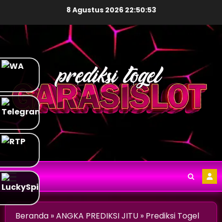
Skip
8 Agustus 2026
22:50:54
to
content
Primary
Menu
Beranda
»
ANGKA PREDIKSI JITU
»
Prediksi Togel