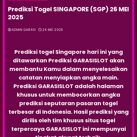
Prediksi Togel SINGAPORE (SGP) 26 MEI
2025
ADMIN GARASI
26 MEI 2025
Prediksi togel Singapore
hari ini yang
ditawarkan Prediksi
GARASISLOT
akan
membantu Kamu dalam menyelesaikan
catatan menyiapkan angka main.
Prediksi
GARASISLOT
adalah halaman
khusus untuk membocorkan angka
prediksi seputaran pasaran togel
terbesar di Indonesia. Hasil prediksi yang
dirilis oleh tim khusus situs togel
terpercaya
GARASISLOT
ini mempunyai