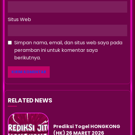
Situs Web
Simpan nama, email, dan situs web saya pada
peramban ini untuk komentar saya
berikutnya.
RELATED NEWS
Prediksi Togel HONGKONG
(HK) 26 MARET 2026