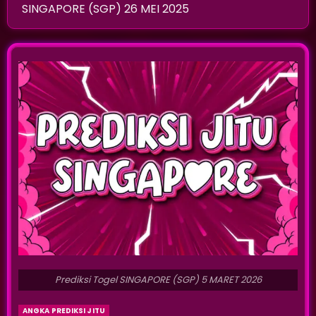
SINGAPORE (SGP) 26 MEI 2025
Prediksi Togel SINGAPORE (SGP) 5 MARET 2026
ANGKA PREDIKSI JITU