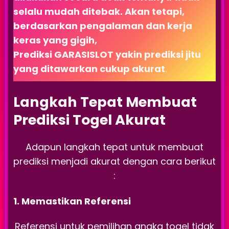
selalu mudah ditebak. Akan tetapi,
berdasarkan pengalaman dan kerja
keras yang gigih,
Prediksi
GARASISLOT
yakin prediksi jitu
yang ditawarkan cukup akurat
.
Langkah Tepat Membuat
Prediksi Togel Akurat
Adapun langkah tepat untuk membuat
prediksi menjadi akurat dengan cara berikut
:
1. Memastikan Referensi
Referensi untuk pemilihan angka togel tidak