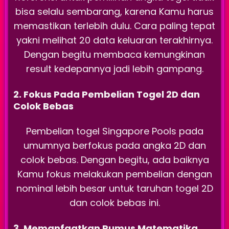
bisa selalu sembarang, karena Kamu harus
memastikan terlebih dulu. Cara paling tepat
yakni melihat 20 data keluaran terakhirnya.
Dengan begitu membaca kemungkinan
result kedepannya jadi lebih gampang.
2. Fokus Pada Pembelian Togel 2D dan
Colok Bebas
Pembelian togel Singapore Pools pada
umumnya berfokus pada angka 2D dan
colok bebas. Dengan begitu, ada baiknya
Kamu fokus melakukan pembelian dengan
nominal lebih besar untuk taruhan togel 2D
dan colok bebas ini.
3. Memanfaatkan Rumus Matematika