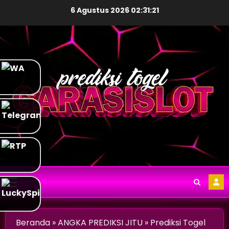
Skip
6 Agustus 2026
02:31:22
to
content
Primary
Menu
Beranda
»
ANGKA PREDIKSI JITU
»
Prediksi Togel