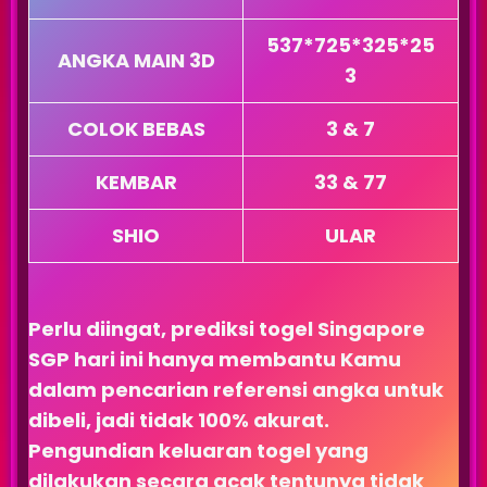
537*725*325*25
ANGKA MAIN 3D
3
COLOK BEBAS
3 & 7
KEMBAR
33 & 77
SHIO
ULAR
Perlu diingat, prediksi togel Singapore
SGP hari ini hanya membantu Kamu
dalam pencarian referensi angka untuk
dibeli, jadi tidak 100% akurat.
Pengundian keluaran togel yang
dilakukan secara acak tentunya tidak