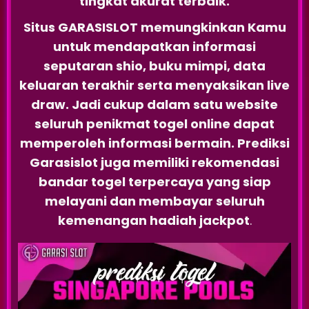
tingkat akurat terbaik.
Situs GARASISLOT memungkinkan Kamu
untuk mendapatkan informasi
seputaran shio, buku mimpi, data
keluaran terakhir serta menyaksikan live
draw. Jadi cukup dalam satu website
seluruh penikmat togel online dapat
memperoleh informasi bermain.
Prediksi
Garasislot
juga memiliki rekomendasi
bandar togel terpercaya yang siap
melayani dan membayar seluruh
kemenangan hadiah jackpot
.