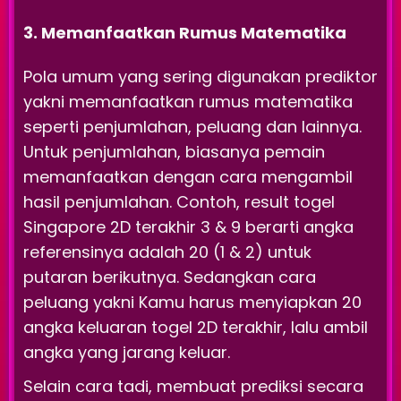
3. Memanfaatkan Rumus Matematika
Pola umum yang sering digunakan prediktor
yakni memanfaatkan rumus matematika
seperti penjumlahan, peluang dan lainnya.
Untuk penjumlahan, biasanya pemain
memanfaatkan dengan cara mengambil
hasil penjumlahan. Contoh, result togel
Singapore 2D terakhir 3 & 9 berarti angka
referensinya adalah 20 (1 & 2) untuk
putaran berikutnya. Sedangkan cara
peluang yakni Kamu harus menyiapkan 20
angka keluaran togel 2D terakhir, lalu ambil
angka yang jarang keluar.
Selain cara tadi, membuat prediksi secara