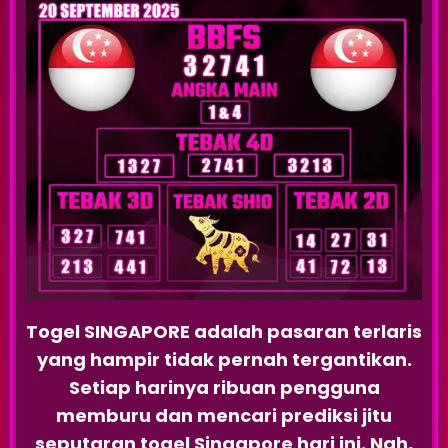
Togel SINGAPORE adalah pasaran terlaris
yang hampir tidak pernah tergantikan.
Setiap harinya ribuan pengguna
memburu dan mencari prediksi jitu
seputaran togel Singapore hari ini. Nah,