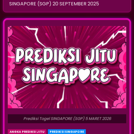
SINGAPORE (SGP) 20 SEPTEMBER 2025
Prediksi Togel SINGAPORE (SGP) 5 MARET 2026
ANGKA PREDIKSI JITU
PREDIKSI SINGAPORE