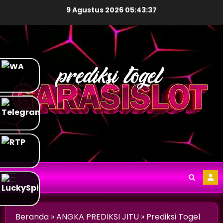
Skip
9 Agustus 2026
05:43:37
to
content
Primary
Menu
Beranda
»
ANGKA PREDIKSI JITU
»
Prediksi Togel