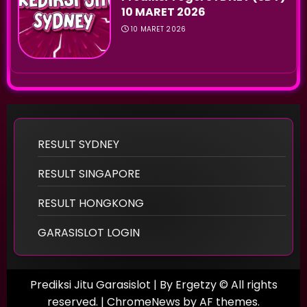
10 MARET 2026
10 MARET 2026
RESULT SYDNEY
RESULT SINGAPORE
RESULT HONGKONG
GARASISLOT LOGIN
Prediksi Jitu Garasislot | By Ergetzy © All rights
reserved.
|
ChromeNews
by AF themes.