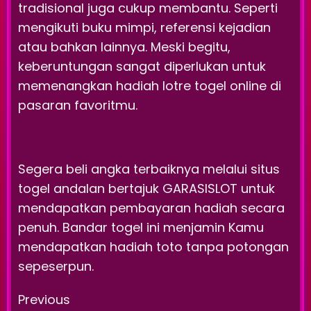
tradisional juga cukup membantu. Seperti
mengikuti buku mimpi, referensi kejadian
atau bahkan lainnya. Meski begitu,
keberuntungan sangat diperlukan untuk
memenangkan hadiah lotre togel online di
pasaran favoritmu.
Segera beli angka terbaiknya melalui situs
togel andalan bertajuk
GARASISLOT
untuk
mendapatkan pembayaran hadiah secara
penuh. Bandar togel ini menjamin Kamu
mendapatkan hadiah toto tanpa potongan
sepeserpun.
Continue
Previous