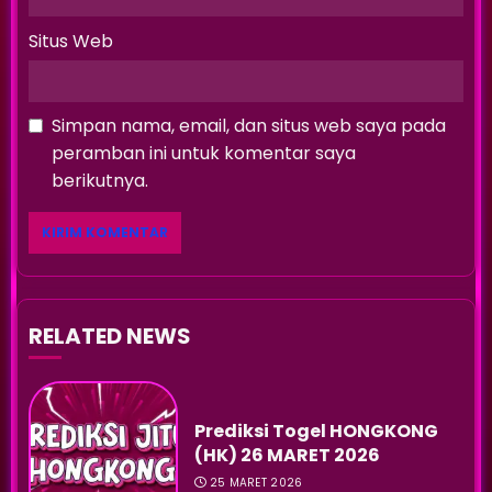
Situs Web
Simpan nama, email, dan situs web saya pada
peramban ini untuk komentar saya
berikutnya.
RELATED NEWS
Prediksi Togel HONGKONG
(HK) 26 MARET 2026
25 MARET 2026