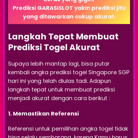
Prediksi
GARASISLOT
yakin prediksi jitu
yang ditawarkan cukup akurat
.
Langkah Tepat Membuat
Prediksi Togel Akurat
Supaya lebih mantap lagi, bisa putar
kembali angka prediksi togel Singapore SGP
hari ini yang telah diulas tadi. Adapun
langkah tepat untuk membuat prediksi
menjadi akurat dengan cara berikut :
1. Memastikan Referensi
Referensi untuk pemilihan angka togel tidak
bisa selalu sembarang, karena Kamu harus