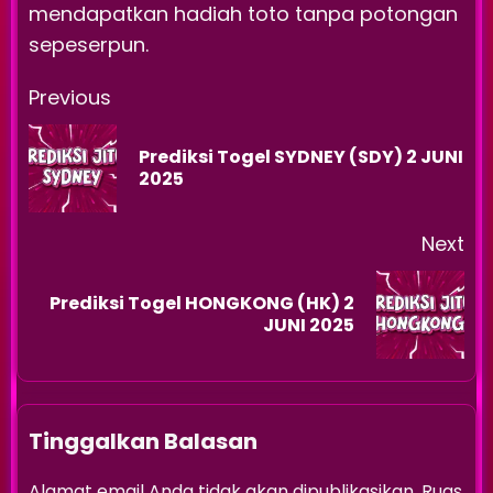
mendapatkan hadiah toto tanpa potongan
sepeserpun.
Continue
Previous
Reading
Prediksi Togel SYDNEY (SDY) 2 JUNI
Pr
2025
po
Next
Prediksi Togel HONGKONG (HK) 2
Next
JUNI 2025
post:
Tinggalkan Balasan
Alamat email Anda tidak akan dipublikasikan.
Ruas