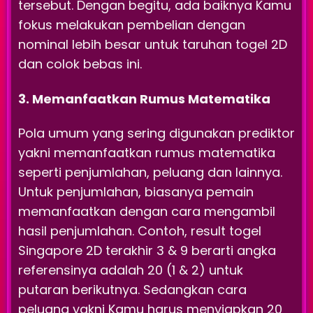
tersebut. Dengan begitu, ada baiknya Kamu
fokus melakukan pembelian dengan
nominal lebih besar untuk taruhan togel 2D
dan colok bebas ini.
3. Memanfaatkan Rumus Matematika
Pola umum yang sering digunakan prediktor
yakni memanfaatkan rumus matematika
seperti penjumlahan, peluang dan lainnya.
Untuk penjumlahan, biasanya pemain
memanfaatkan dengan cara mengambil
hasil penjumlahan. Contoh, result togel
Singapore 2D terakhir 3 & 9 berarti angka
referensinya adalah 20 (1 & 2) untuk
putaran berikutnya. Sedangkan cara
peluang yakni Kamu harus menyiapkan 20