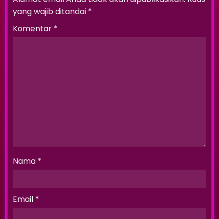
yang wajib ditandai
*
Komentar
*
Nama
*
Email
*