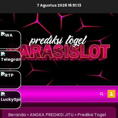
Skip
7 Agustus 2026
16:51:14
to
content
Primary
Menu
Beranda
»
ANGKA PREDIKSI JITU
»
Prediksi Togel