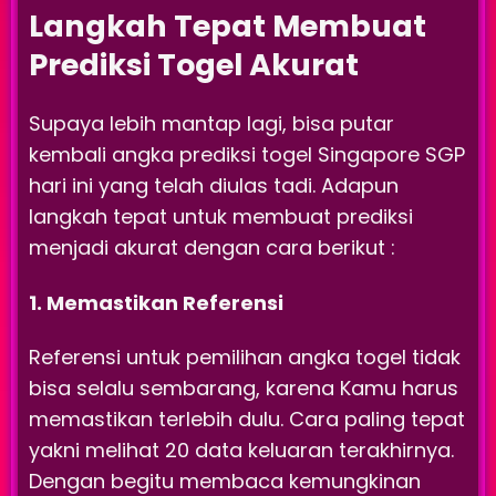
Langkah Tepat Membuat
Prediksi Togel Akurat
Supaya lebih mantap lagi, bisa putar
kembali angka prediksi togel Singapore SGP
hari ini yang telah diulas tadi. Adapun
langkah tepat untuk membuat prediksi
menjadi akurat dengan cara berikut :
1. Memastikan Referensi
Referensi untuk pemilihan angka togel tidak
bisa selalu sembarang, karena Kamu harus
memastikan terlebih dulu. Cara paling tepat
yakni melihat 20 data keluaran terakhirnya.
Dengan begitu membaca kemungkinan