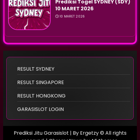
Prediksi Togel SYDNEY (SDY)
10 MARET 2026
10 MARET 2026
RESULT SYDNEY
RESULT SINGAPORE
RESULT HONGKONG
GARASISLOT LOGIN
Prediksi Jitu Garasislot | By Ergetzy © All rights