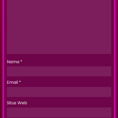
Nama
*
Email
*
Situs Web