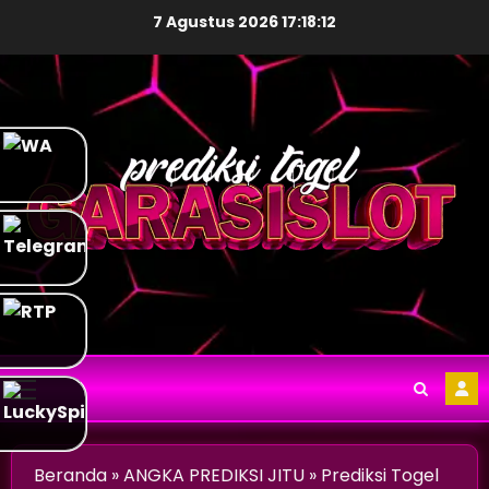
Skip
7 Agustus 2026
17:18:13
to
content
Primary
Menu
Beranda
»
ANGKA PREDIKSI JITU
»
Prediksi Togel