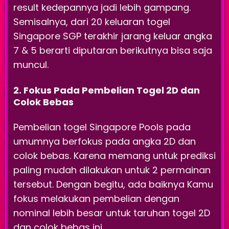
result kedepannya jadi lebih gampang.
Semisalnya, dari 20 keluaran togel
Singapore SGP terakhir jarang keluar angka
7 & 5 berarti diputaran berikutnya bisa saja
muncul.
2. Fokus Pada Pembelian Togel 2D dan
Colok Bebas
Pembelian togel Singapore Pools pada
umumnya berfokus pada angka 2D dan
colok bebas. Karena memang untuk prediksi
paling mudah dilakukan untuk 2 permainan
tersebut. Dengan begitu, ada baiknya Kamu
fokus melakukan pembelian dengan
nominal lebih besar untuk taruhan togel 2D
dan colok bebas ini.