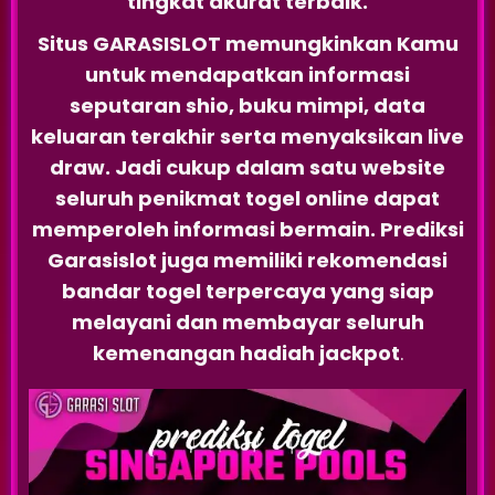
tingkat akurat terbaik.
Situs GARASISLOT memungkinkan Kamu
untuk mendapatkan informasi
seputaran shio, buku mimpi, data
keluaran terakhir serta menyaksikan live
draw. Jadi cukup dalam satu website
seluruh penikmat togel online dapat
memperoleh informasi bermain.
Prediksi
Garasislot
juga memiliki rekomendasi
bandar togel terpercaya yang siap
melayani dan membayar seluruh
kemenangan hadiah jackpot
.