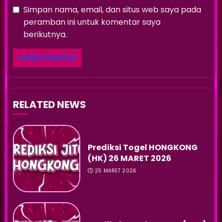
Simpan nama, email, dan situs web saya pada
peramban ini untuk komentar saya
berikutnya.
RELATED NEWS
Prediksi Togel HONGKONG
(HK) 26 MARET 2026
25 MARET 2026