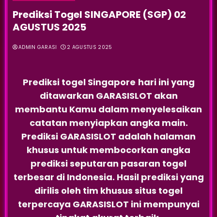
Prediksi Togel SINGAPORE (SGP) 02
AGUSTUS 2025
ADMIN GARASI
2 AGUSTUS 2025
Prediksi togel Singapore
hari ini yang
ditawarkan
GARASISLOT
akan
membantu Kamu dalam menyelesaikan
catatan menyiapkan angka main.
Prediksi
GARASISLOT
adalah halaman
khusus untuk membocorkan angka
prediksi seputaran pasaran togel
terbesar di Indonesia. Hasil prediksi yang
dirilis oleh tim khusus situs togel
terpercaya
GARASISLOT
ini mempunyai