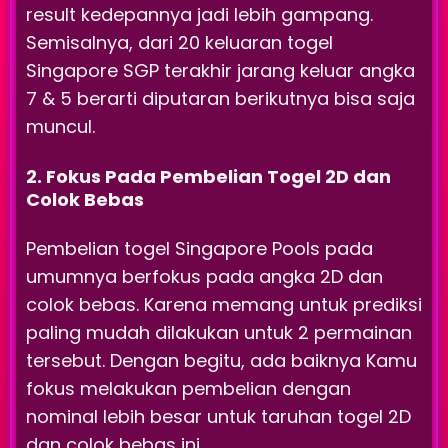
result kedepannya jadi lebih gampang.
Semisalnya, dari 20 keluaran togel
Singapore SGP terakhir jarang keluar angka
7 & 5 berarti diputaran berikutnya bisa saja
muncul.
2. Fokus Pada Pembelian Togel 2D dan
Colok Bebas
Pembelian togel Singapore Pools pada
umumnya berfokus pada angka 2D dan
colok bebas. Karena memang untuk prediksi
paling mudah dilakukan untuk 2 permainan
tersebut. Dengan begitu, ada baiknya Kamu
fokus melakukan pembelian dengan
nominal lebih besar untuk taruhan togel 2D
dan colok bebas ini.