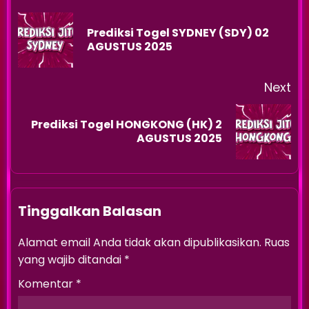
Reading
Prediksi Togel SYDNEY (SDY) 02
Pr
AGUSTUS 2025
po
Next
Prediksi Togel HONGKONG (HK) 2
Next
AGUSTUS 2025
post:
Tinggalkan Balasan
Alamat email Anda tidak akan dipublikasikan.
Ruas
yang wajib ditandai
*
Komentar
*