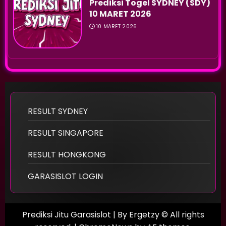
Prediksi Togel SYDNEY (SDY)
10 MARET 2026
10 MARET 2026
RESULT SYDNEY
RESULT SINGAPORE
RESULT HONGKONG
GARASISLOT LOGIN
Prediksi Jitu Garasislot | By Ergetzy © All rights