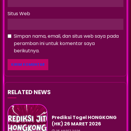
Situs Web
Simpan nama, email, dan situs web saya pada
peramban ini untuk komentar saya
berikutnya.
RELATED NEWS
Prediksi Togel HONGKONG
(HK) 26 MARET 2026