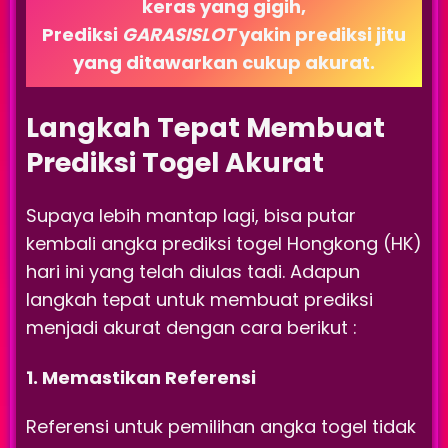
keras yang gigih,
Prediksi
GARASISLOT
yakin prediksi jitu
yang ditawarkan cukup akurat.
Langkah Tepat Membuat
Prediksi Togel Akurat
Supaya lebih mantap lagi, bisa putar
kembali angka prediksi togel Hongkong (HK)
hari ini yang telah diulas tadi. Adapun
langkah tepat untuk membuat prediksi
menjadi akurat dengan cara berikut :
1. Memastikan Referensi
Referensi untuk pemilihan angka togel tidak