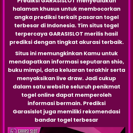
Prediksi
GARASISLOT
menyediakan
halaman khusus untuk membocorkan
angka prediksi terkait pasaran togel
terbesar di Indonesia. Tim situs togel
terpercaya
GARASISLOT
merilis hasil
prediksi dengan tingkat akurasi terbaik.
Situs ini memungkinkan Kamu untuk
mendapatkan informasi seputaran shio,
buku mimpi, data keluaran terakhir serta
menyaksikan live draw. Jadi cukup
dalam satu website seluruh penikmat
togel online dapat memperoleh
informasi bermain.
Prediksi
Garasislot
juga memiliki rekomendasi
bandar togel terbesar