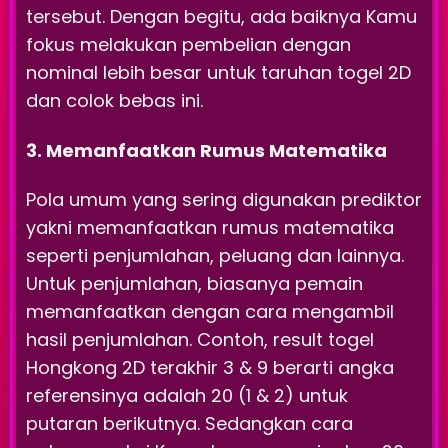
tersebut. Dengan begitu, ada baiknya Kamu
fokus melakukan pembelian dengan
nominal lebih besar untuk taruhan togel 2D
dan colok bebas ini.
3. Memanfaatkan Rumus Matematika
Pola umum yang sering digunakan prediktor
yakni memanfaatkan rumus matematika
seperti penjumlahan, peluang dan lainnya.
Untuk penjumlahan, biasanya pemain
memanfaatkan dengan cara mengambil
hasil penjumlahan. Contoh, result togel
Hongkong 2D terakhir 3 & 9 berarti angka
referensinya adalah 20 (1 & 2) untuk
putaran berikutnya. Sedangkan cara