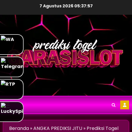
Skip
7 Agustus 2026
05:37:57
to
content
Primary
Menu
Beranda
»
ANGKA PREDIKSI JITU
»
Prediksi Togel