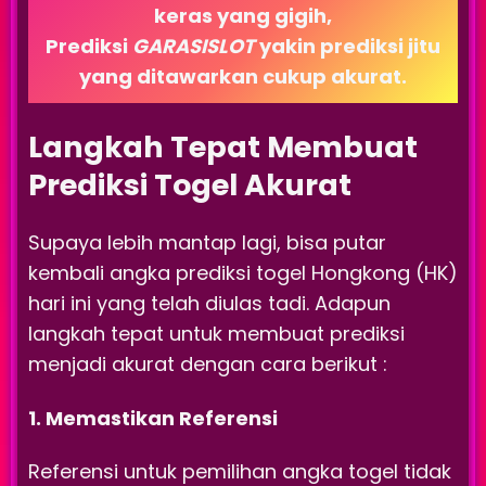
keras yang gigih,
Prediksi
GARASISLOT
yakin prediksi jitu
yang ditawarkan cukup akurat.
Langkah Tepat Membuat
Prediksi Togel Akurat
Supaya lebih mantap lagi, bisa putar
kembali angka prediksi togel Hongkong (HK)
hari ini yang telah diulas tadi. Adapun
langkah tepat untuk membuat prediksi
menjadi akurat dengan cara berikut :
1. Memastikan Referensi
Referensi untuk pemilihan angka togel tidak