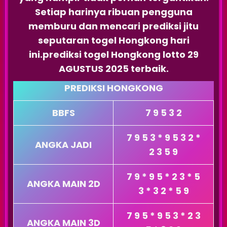
Setiap harinya ribuan pengguna
memburu dan mencari prediksi jitu
seputaran togel Hongkong hari
ini.prediksi togel Hongkong lotto 29
AGUSTUS 2025 terbaik.
PREDIKSI HONGKONG
BBFS
7 9 5 3 2
7 9 5 3 * 9 5 3 2 *
ANGKA JADI
2 3 5 9
7 9 * 9 5 * 2 3 * 5
ANGKA MAIN 2D
3 * 3 2 * 5 9
7 9 5 * 9 5 3 * 2 3
ANGKA MAIN 3D