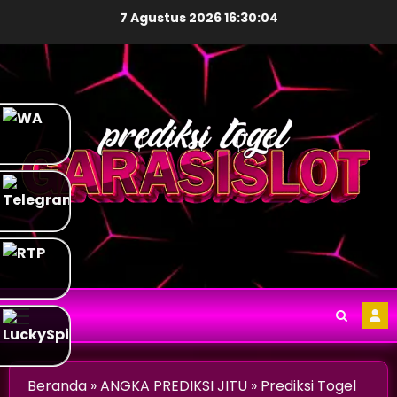
Skip
7 Agustus 2026
16:30:05
to
content
Primary
Menu
Beranda
»
ANGKA PREDIKSI JITU
»
Prediksi Togel