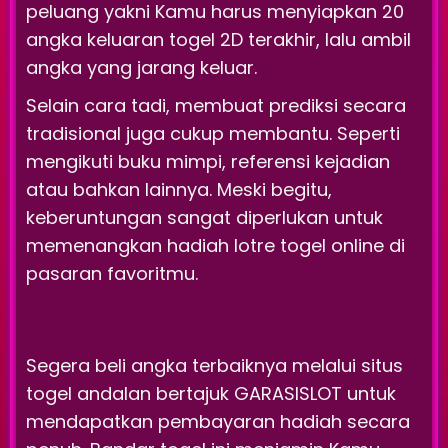
peluang yakni Kamu harus menyiapkan 20
angka keluaran togel 2D terakhir, lalu ambil
angka yang jarang keluar.
Selain cara tadi, membuat prediksi secara
tradisional juga cukup membantu. Seperti
mengikuti buku mimpi, referensi kejadian
atau bahkan lainnya. Meski begitu,
keberuntungan sangat diperlukan untuk
memenangkan hadiah lotre togel online di
pasaran favoritmu.
Segera beli angka terbaiknya melalui situs
togel andalan bertajuk
GARASISLOT
untuk
mendapatkan pembayaran hadiah secara