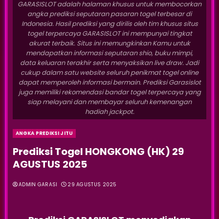
GARASISLOT adalah halaman khusus untuk membocorkan
angka prediksi seputaran pasaran togel terbesar di
Indonesia. Hasil prediksi yang dirilis oleh tim khusus situs
togel terpercaya GARASISLOT ini mempunyai tingkat
akurat terbaik. Situs ini memungkinkan Kamu untuk
mendapatkan informasi seputaran shio, buku mimpi,
data keluaran terakhir serta menyaksikan live draw. Jadi
cukup dalam satu website seluruh penikmat togel online
dapat memperoleh informasi bermain. Prediksi Garasislot
juga memiliki rekomendasi bandar togel terpercaya yang
siap melayani dan membayar seluruh kemenangan
hadiah jackpot.
ANGKA PREDIKSI JITU
Prediksi Togel HONGKONG (HK) 29
AGUSTUS 2025
ADMIN GARASI
29 AGUSTUS 2025