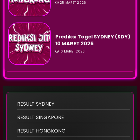
25 MARET 2026
Prediksi Togel SYDNEY (SDY)
10 MARET 2026
10 MARET 2026
RESULT SYDNEY
RESULT SINGAPORE
RESULT HONGKONG