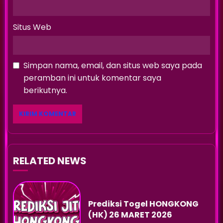
Situs Web
Simpan nama, email, dan situs web saya pada
peramban ini untuk komentar saya
berikutnya.
RELATED NEWS
Prediksi Togel HONGKONG
(HK) 26 MARET 2026