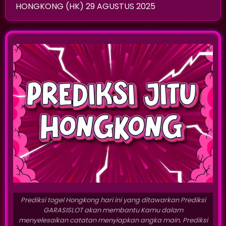
HONGKONG (HK) 29 AGUSTUS 2025
Prediksi togel Hongkong hari ini yang ditawarkan Prediksi
GARASISLOT akan membantu Kamu dalam
menyelesaikan catatan menyiapkan angka main. Prediksi