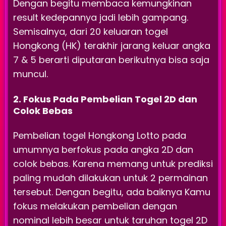
Dengan begitu membaca kemungkinan
result kedepannya jadi lebih gampang.
Semisalnya, dari 20 keluaran togel
Hongkong (HK) terakhir jarang keluar angka
7 & 5 berarti diputaran berikutnya bisa saja
muncul.
2. Fokus Pada Pembelian Togel 2D dan
Colok Bebas
Pembelian togel Hongkong Lotto pada
umumnya berfokus pada angka 2D dan
colok bebas. Karena memang untuk prediksi
paling mudah dilakukan untuk 2 permainan
tersebut. Dengan begitu, ada baiknya Kamu
fokus melakukan pembelian dengan
nominal lebih besar untuk taruhan togel 2D