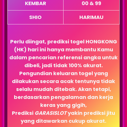
KEMBAR
00 & 99
SHIO
HARIMAU
Perlu diingat, prediksi togel HONGKONG
(HK) hari ini hanya membantu Kamu
dalam pencarian referensi angka untuk
dibeli, jadi tidak 100% akurat.
Pengundian keluaran togel yang
dilakukan secara acak tentunya tidak
selalu mudah ditebak. Akan tetapi,
berdasarkan pengalaman dan kerja
keras yang gigih,
Prediksi
GARASISLOT
yakin prediksi jitu
yang ditawarkan cukup akurat.