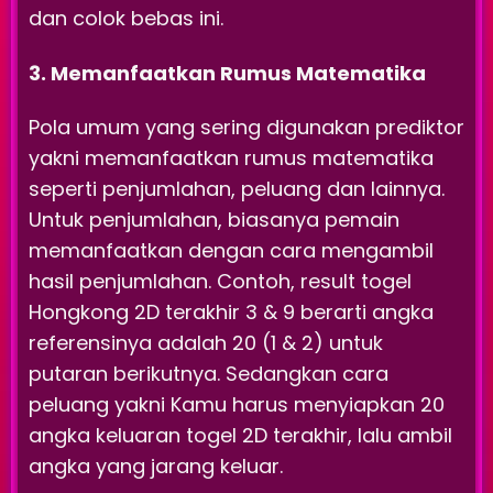
dan colok bebas ini.
3. Memanfaatkan Rumus Matematika
Pola umum yang sering digunakan prediktor
yakni memanfaatkan rumus matematika
seperti penjumlahan, peluang dan lainnya.
Untuk penjumlahan, biasanya pemain
memanfaatkan dengan cara mengambil
hasil penjumlahan. Contoh, result togel
Hongkong 2D terakhir 3 & 9 berarti angka
referensinya adalah 20 (1 & 2) untuk
putaran berikutnya. Sedangkan cara
peluang yakni Kamu harus menyiapkan 20
angka keluaran togel 2D terakhir, lalu ambil
angka yang jarang keluar.