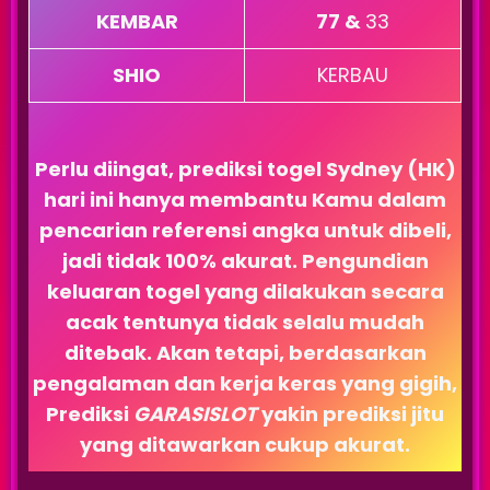
KEMBAR
77 &
33
SHIO
KERBAU
Perlu diingat, prediksi togel Sydney (HK)
hari ini hanya membantu Kamu dalam
pencarian referensi angka untuk dibeli,
jadi tidak 100% akurat. Pengundian
keluaran togel yang dilakukan secara
acak tentunya tidak selalu mudah
ditebak. Akan tetapi, berdasarkan
pengalaman dan kerja keras yang gigih,
Prediksi
GARASISLOT
yakin prediksi jitu
yang ditawarkan cukup akurat.