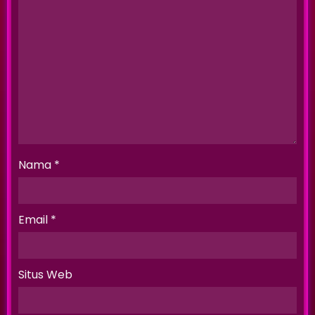
Nama
*
Email
*
Situs Web