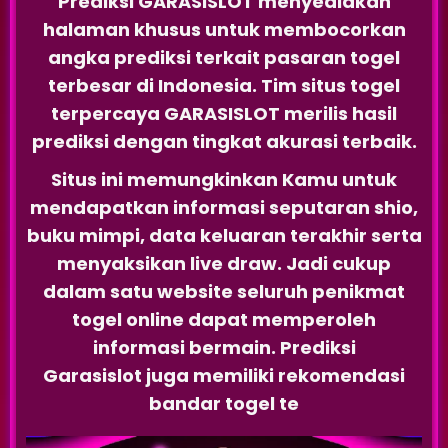
Prediksi
GARASISLOT
menyediakan
halaman khusus untuk membocorkan
angka prediksi terkait pasaran togel
terbesar di Indonesia. Tim situs togel
terpercaya
GARASISLOT
merilis hasil
prediksi dengan tingkat akurasi terbaik.
Situs ini memungkinkan Kamu untuk
mendapatkan informasi seputaran shio,
buku mimpi, data keluaran terakhir serta
menyaksikan live draw. Jadi cukup
dalam satu website seluruh penikmat
togel online dapat memperoleh
informasi bermain.
Prediksi
Garasislot
juga memiliki rekomendasi
bandar togel te