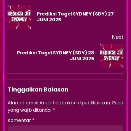
Reading
Prediksi Togel SYDNEY (SDY) 27
Pr
JUNI 2025
po
Next
Prediksi Togel SYDNEY (SDY) 28
Next
JUNI 2025
post:
Tinggalkan Balasan
Alamat email Anda tidak akan dipublikasikan.
Ruas
yang wajib ditandai
*
Komentar
*