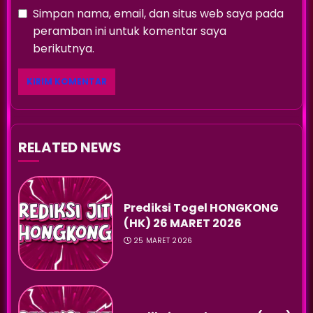
Simpan nama, email, dan situs web saya pada
peramban ini untuk komentar saya
berikutnya.
RELATED NEWS
Prediksi Togel HONGKONG
(HK) 26 MARET 2026
25 MARET 2026