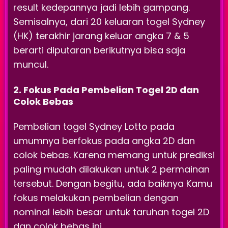
result kedepannya jadi lebih gampang.
Semisalnya, dari 20 keluaran togel Sydney
(HK) terakhir jarang keluar angka 7 & 5
berarti diputaran berikutnya bisa saja
muncul.
2. Fokus Pada Pembelian Togel 2D dan
Colok Bebas
Pembelian togel Sydney Lotto pada
umumnya berfokus pada angka 2D dan
colok bebas. Karena memang untuk prediksi
paling mudah dilakukan untuk 2 permainan
tersebut. Dengan begitu, ada baiknya Kamu
fokus melakukan pembelian dengan
nominal lebih besar untuk taruhan togel 2D
dan colok bebas ini.