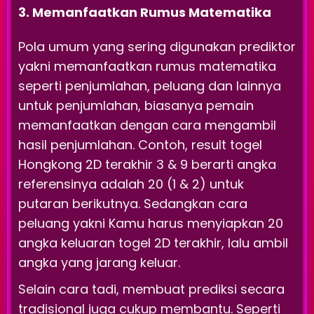
3. Memanfaatkan Rumus Matematika
Pola umum yang sering digunakan prediktor
yakni memanfaatkan rumus matematika
seperti penjumlahan, peluang dan lainnya
untuk penjumlahan, biasanya pemain
memanfaatkan dengan cara mengambil
hasil penjumlahan. Contoh, result togel
Hongkong 2D terakhir 3 & 9 berarti angka
referensinya adalah 20 (1 & 2) untuk
putaran berikutnya. Sedangkan cara
peluang yakni Kamu harus menyiapkan 20
angka keluaran togel 2D terakhir, lalu ambil
angka yang jarang keluar.
Selain cara tadi, membuat prediksi secara
tradisional juga cukup membantu. Seperti