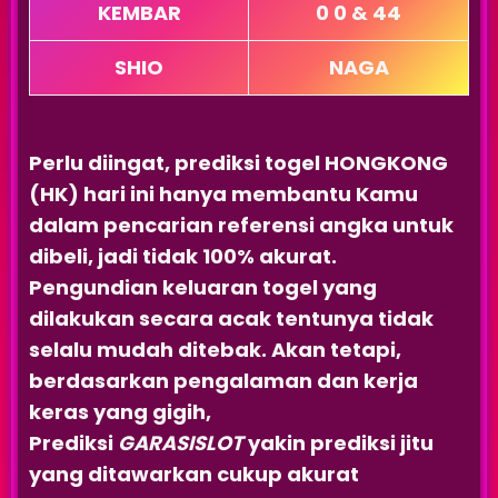
KEMBAR
0 0 & 44
SHIO
NAGA
Perlu diingat, prediksi togel HONGKONG
(HK) hari ini hanya membantu Kamu
dalam pencarian referensi angka untuk
dibeli, jadi tidak 100% akurat.
Pengundian keluaran togel yang
dilakukan secara acak tentunya tidak
selalu mudah ditebak. Akan tetapi,
berdasarkan pengalaman dan kerja
keras yang gigih,
Prediksi
GARASISLOT
yakin prediksi jitu
yang ditawarkan cukup akurat