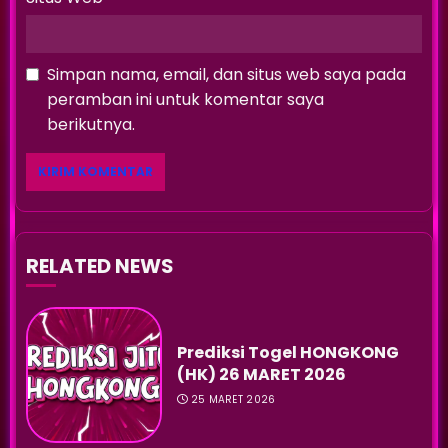
Simpan nama, email, dan situs web saya pada
peramban ini untuk komentar saya
berikutnya.
RELATED NEWS
Prediksi Togel HONGKONG
(HK) 26 MARET 2026
25 MARET 2026