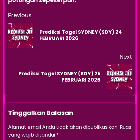
potongan sepeserpun.
Continue
Previous
Reading
Prediksi Togel SYDNEY (SDY) 24
Pr
FEBRUARI 2026
po
Next
Prediksi Togel SYDNEY (SDY) 25
Next
FEBRUARI 2026
post:
Tinggalkan Balasan
Alamat email Anda tidak akan dipublikasikan.
Ruas
yang wajib ditandai
*