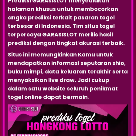
Prediksi
GARASISLOT
menyediakan
halaman khusus untuk membocorkan
angka prediksi terkait pasaran togel
terbesar di Indonesia. Tim situs togel
terpercaya
GARASISLOT
merilis hasil
prediksi dengan tingkat akurasi terbaik.
Situs ini memungkinkan Kamu untuk
mendapatkan informasi seputaran shio,
buku mimpi, data keluaran terakhir serta
menyaksikan live draw. Jadi cukup
dalam satu website seluruh penikmat
togel online dapat
bermain
.