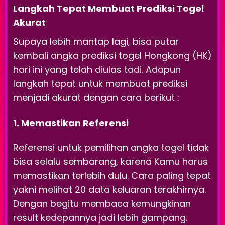
Langkah Tepat Membuat Prediksi Togel
Akurat
Supaya lebih mantap lagi, bisa putar
kembali angka prediksi togel Hongkong (HK)
hari ini yang telah diulas tadi. Adapun
langkah tepat untuk membuat prediksi
menjadi akurat dengan cara berikut :
1. Memastikan Referensi
Referensi untuk pemilihan angka togel tidak
bisa selalu sembarang, karena Kamu harus
memastikan terlebih dulu. Cara paling tepat
yakni melihat 20 data keluaran terakhirnya.
Dengan begitu membaca kemungkinan
result kedepannya jadi lebih gampang.