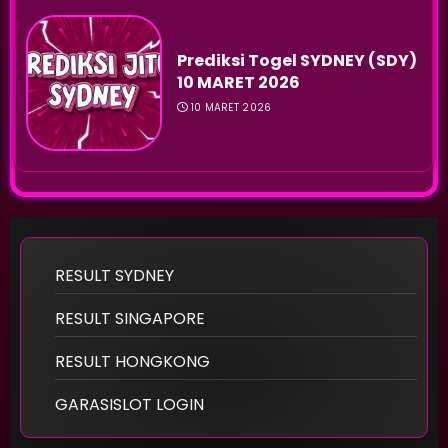
Prediksi Togel SYDNEY (SDY)
10 MARET 2026
10 MARET 2026
RESULT SYDNEY
RESULT SINGAPORE
RESULT HONGKONG
GARASISLOT LOGIN