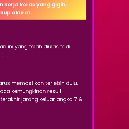
 kerja keras yang gigih,
ukup akurat.
 ini yang telah diulas tadi.
 :
arus memastikan terlebih dulu.
baca kemungkinan result
erakhir jarang keluar angka 7 &