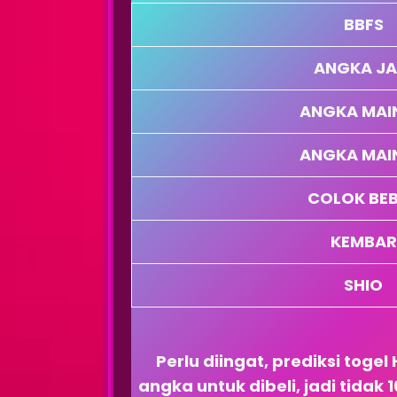
BBFS
ANGKA JA
ANGKA MAI
ANGKA MAI
COLOK BE
KEMBAR
SHIO
Perlu diingat, prediksi to
angka untuk dibeli, jadi tida