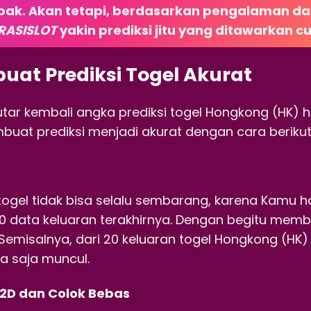
bak. Akan tetapi, berdasarkan pengalaman dan
RASISLOT
yakin prediksi jitu yang ditawarkan c
at Prediksi Togel Akurat
tar kembali angka prediksi togel Hongkong (HK) hari
uat prediksi menjadi akurat dengan cara berikut
togel tidak bisa selalu sembarang, karena Kamu h
 20 data keluaran terakhirnya. Dengan begitu mem
emisalnya, dari 20 keluaran togel Hongkong (HK) t
sa saja muncul.
 2D dan Colok Bebas