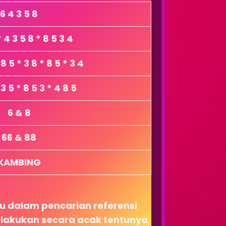
6 4 3 5 8
* 4 3 5 8 * 8 5 3 4
 8 5 * 3 8 * 8 5 * 3 4
 3 5 * 8 5 3 * 4 8 5
6 & 8
66 & 88
KAMBING
u dalam pencarian referensi
dilakukan secara acak tentunya