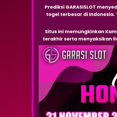
Prediksi
GARASISLOT
menyedi
togel terbesar di Indonesia.
Situs ini memungkinkan Kam
terakhir serta menyaksikan l