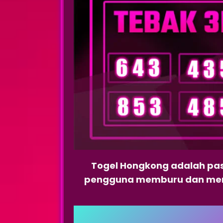
Togel Hongkong
adalah pasa
pengguna memburu dan mencar