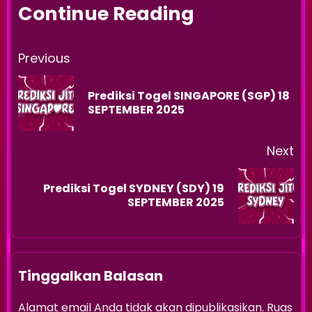
Continue Reading
Continue
Previous
Reading
Prediksi Togel SINGAPORE (SGP) 18
Pr
SEPTEMBER 2025
po
Next
Prediksi Togel SYDNEY (SDY) 19
Next
SEPTEMBER 2025
post:
Tinggalkan Balasan
Alamat email Anda tidak akan dipublikasikan.
Ruas