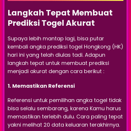
Langkah Tepat Membuat
Prediksi Togel Akurat
Supaya lebih mantap lagi, bisa putar
kembali angka prediksi togel Hongkong (HK)
hari ini yang telah diulas tadi. Adapun
langkah tepat untuk membuat prediksi
menjadi akurat dengan cara berikut :
1. Memastikan Referensi
Referensi untuk pemilihan angka togel tidak
bisa selalu sembarang, karena Kamu harus
memastikan terlebih dulu. Cara paling tepat
yakni melihat 20 data keluaran terakhirnya.