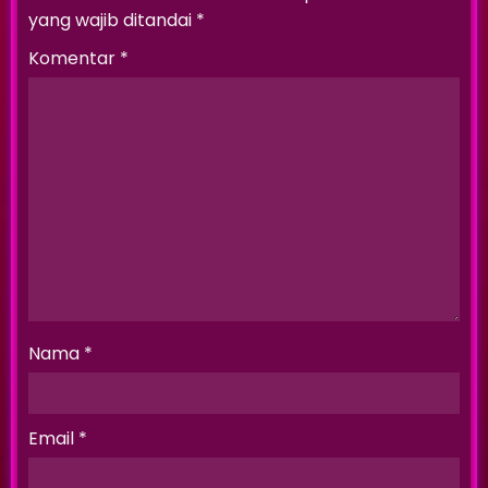
yang wajib ditandai
*
Komentar
*
Nama
*
Email
*