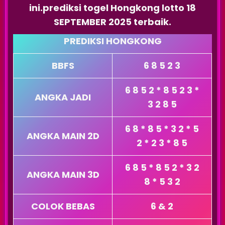
ini.prediksi togel Hongkong lotto 18
SEPTEMBER 2025 terbaik.
PREDIKSI HONGKONG
BBFS
6 8 5 2 3
6 8 5 2 * 8 5 2 3 *
ANGKA JADI
3 2 8 5
6 8 * 8 5 * 3 2 * 5
ANGKA MAIN 2D
2 * 2 3 * 8 5
6 8 5 * 8 5 2 * 3 2
ANGKA MAIN 3D
8 * 5 3 2
COLOK BEBAS
6 & 2