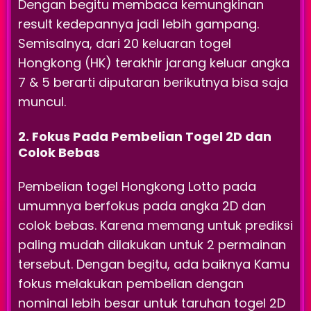
Dengan begitu membaca kemungkinan
result kedepannya jadi lebih gampang.
Semisalnya, dari 20 keluaran togel
Hongkong (HK) terakhir jarang keluar angka
7 & 5 berarti diputaran berikutnya bisa saja
muncul.
2. Fokus Pada Pembelian Togel 2D dan
Colok Bebas
Pembelian togel Hongkong Lotto pada
umumnya berfokus pada angka 2D dan
colok bebas. Karena memang untuk prediksi
paling mudah dilakukan untuk 2 permainan
tersebut. Dengan begitu, ada baiknya Kamu
fokus melakukan pembelian dengan
nominal lebih besar untuk taruhan togel 2D