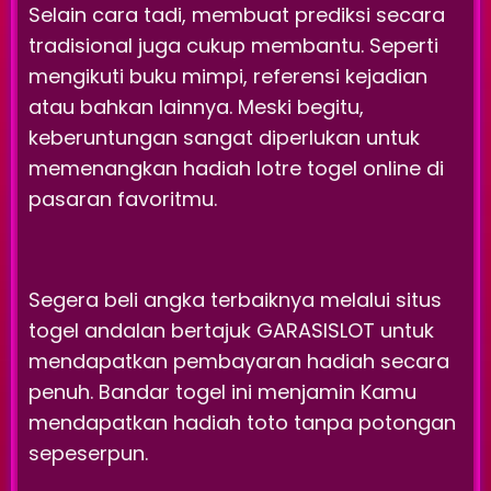
Selain cara tadi, membuat prediksi secara
tradisional juga cukup membantu. Seperti
mengikuti buku mimpi, referensi kejadian
atau bahkan lainnya. Meski begitu,
keberuntungan sangat diperlukan untuk
memenangkan hadiah lotre togel online di
pasaran favoritmu.
Segera beli angka terbaiknya melalui situs
togel andalan bertajuk
GARASISLOT
untuk
mendapatkan pembayaran hadiah secara
penuh. Bandar togel ini menjamin Kamu
mendapatkan hadiah toto tanpa potongan
sepeserpun.