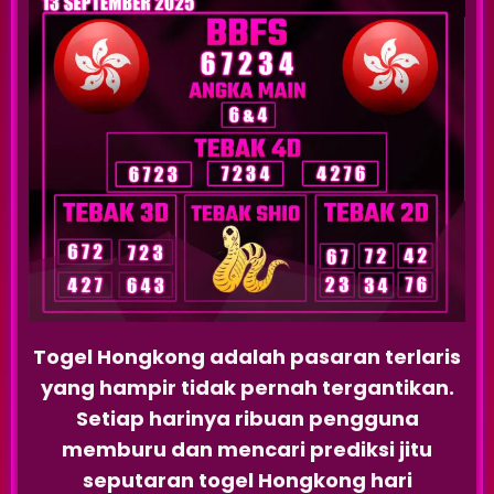
Togel Hongkong
adalah pasaran terlaris
yang hampir tidak pernah tergantikan.
Setiap harinya ribuan pengguna
memburu dan mencari prediksi jitu
seputaran togel Hongkong hari