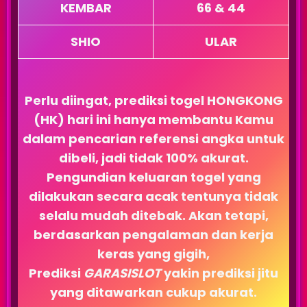
KEMBAR
66 & 44
SHIO
ULAR
Perlu diingat, prediksi togel HONGKONG
(HK) hari ini hanya membantu Kamu
dalam pencarian referensi angka untuk
dibeli, jadi tidak 100% akurat.
Pengundian keluaran togel yang
dilakukan secara acak tentunya tidak
selalu mudah ditebak. Akan tetapi,
berdasarkan pengalaman dan kerja
keras yang gigih,
Prediksi
GARASISLOT
yakin prediksi jitu
yang ditawarkan cukup akurat.