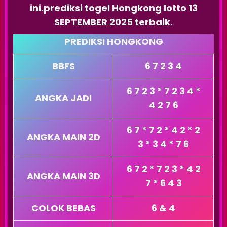
ini.prediksi togel Hongkong lotto 13
SEPTEMBER 2025 terbaik.
PREDIKSI HONGKONG
BBFS
6 7 2 3 4
6 7 2 3 * 7 2 3 4 *
ANGKA JADI
4 2 7 6
6 7 * 7 2 * 4 2 * 2
ANGKA MAIN 2D
3 * 3 4 * 7 6
6 7 2 * 7 2 3 * 4 2
ANGKA MAIN 3D
7 * 6 4 3
COLOK BEBAS
6 & 4