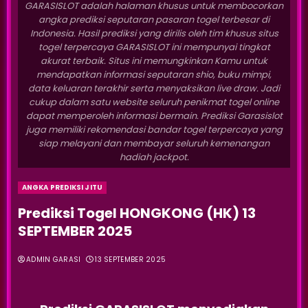
GARASISLOT adalah halaman khusus untuk membocorkan
angka prediksi seputaran pasaran togel terbesar di
Indonesia. Hasil prediksi yang dirilis oleh tim khusus situs
togel terpercaya GARASISLOT ini mempunyai tingkat
akurat terbaik. Situs ini memungkinkan Kamu untuk
mendapatkan informasi seputaran shio, buku mimpi,
data keluaran terakhir serta menyaksikan live draw. Jadi
cukup dalam satu website seluruh penikmat togel online
dapat memperoleh informasi bermain. Prediksi Garasislot
juga memiliki rekomendasi bandar togel terpercaya yang
siap melayani dan membayar seluruh kemenangan
hadiah jackpot.
ANGKA PREDIKSI JITU
Prediksi Togel HONGKONG (HK) 13
SEPTEMBER 2025
ADMIN GARASI
13 SEPTEMBER 2025