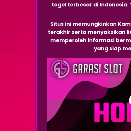
togel terbesar di Indonesia.
Situs ini memungkinkan Kam
terakhir serta menyaksikan l
memperoleh informasi berm
yang siap m