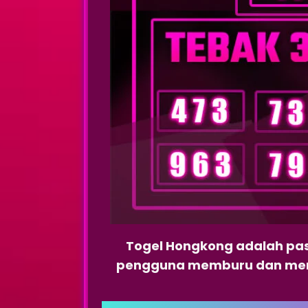
Togel Hongkong
adalah pasa
pengguna memburu dan mencar