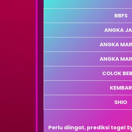
BBFS
ANGKA JA
ANGKA MAI
ANGKA MAI
COLOK BE
KEMBAR
SHIO
Perlu diingat, prediksi toge