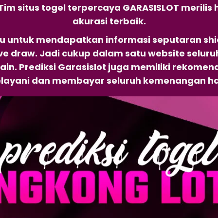
 Tim situs togel terpercaya
GARASISLOT
merilis 
akurasi terbaik.
u untuk mendapatkan informasi seputaran shio
ive draw. Jadi cukup dalam satu website seluru
ain.
Prediksi Garasislot
juga memiliki rekomend
elayani dan membayar seluruh kemenangan ha