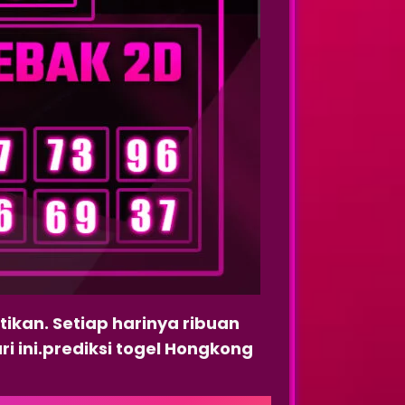
ikan. Setiap harinya ribuan
 ini.prediksi togel Hongkong