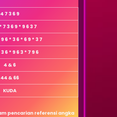
4 7 3 6 9
* 7 3 6 9 * 9 6 3 7
 9 6 * 3 6 * 6 9 * 3 7
 3 6 * 9 6 3 * 7 9 6
4 & 6
44 & 66
KUDA
lam pencarian referensi angka