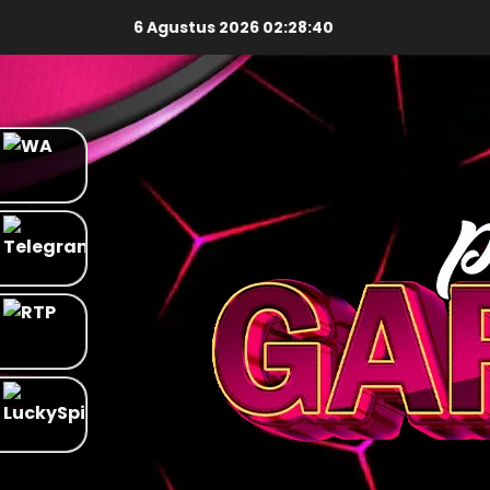
Skip
6 Agustus 2026
02:28:41
to
content