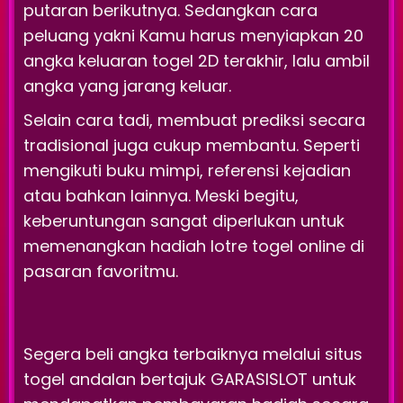
putaran berikutnya. Sedangkan cara
peluang yakni Kamu harus menyiapkan 20
angka keluaran togel 2D terakhir, lalu ambil
angka yang jarang keluar.
Selain cara tadi, membuat prediksi secara
tradisional juga cukup membantu. Seperti
mengikuti buku mimpi, referensi kejadian
atau bahkan lainnya. Meski begitu,
keberuntungan sangat diperlukan untuk
memenangkan hadiah lotre togel online di
pasaran favoritmu.
Segera beli angka terbaiknya melalui situs
togel andalan bertajuk
GARASISLOT
untuk