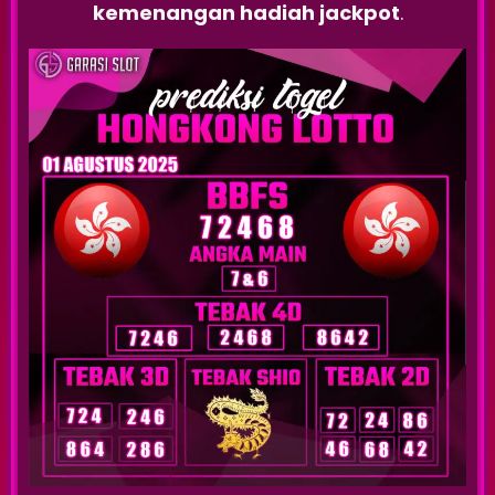
kemenangan hadiah jackpot
.