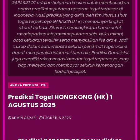
GARASISLOT adalah halaman khusus untuk membocorkan
angka prediksi seputaran pasaran togel terbesar di
Indonesia. Hasil prediksi yang dirilis oleh tim khusus situs
togel terpercaya GARASISLOT ini mempunyai tingkat
akurat terbaik. Situs ini memungkinkan Kamu untuk
mendapatkan informasi seputaran shio, buku mimpi,
data keluaran terakhir serta menyaksikan live draw. Jadi
cukup dalam satu website seluruh penikmat togel online
dapat memperoleh informasi bermain. Prediksi Garasislot
juga memiliki rekomendasi bandar togel terpercaya yang
siap melayani dan membayar seluruh kemenangan
hadiah jackpot.
ANGKA PREDIKSI JITU
Prediksi Togel HONGKONG (HK) 1
AGUSTUS 2025
ADMIN GARASI
1 AGUSTUS 2025