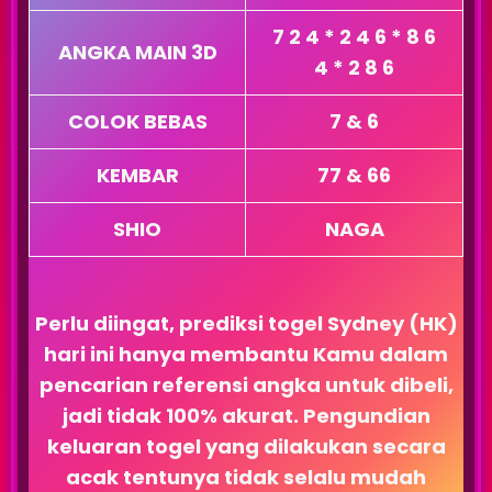
7 2 4 * 2 4 6 * 8 6
ANGKA MAIN 3D
4 * 2 8 6
COLOK BEBAS
7 & 6
KEMBAR
77 & 66
SHIO
NAGA
Perlu diingat, prediksi togel Sydney (HK)
hari ini hanya membantu Kamu dalam
pencarian referensi angka untuk dibeli,
jadi tidak 100% akurat. Pengundian
keluaran togel yang dilakukan secara
acak tentunya tidak selalu mudah