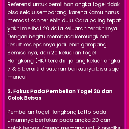
Referensi untuk pemilihan angka togel tidak
bisa selalu sembarang, karena Kamu harus
memastikan terlebih dulu. Cara paling tepat
yakni melihat 20 data keluaran terakhirnya.
Dengan begitu membaca kemungkinan
result kedepannya jadi lebih gampang.
Semisalnya, dari 20 keluaran togel
Hongkong (HK) terakhir jarang keluar angka
7 & 5 berarti diputaran berikutnya bisa saja
muncul.
2. Fokus Pada Pembelian Togel 2D dan
Colok Bebas
Pembelian togel Hongkong Lotto pada
umumnya berfokus pada angka 2D dan
colok bebas. Karena memang untuk prediksi