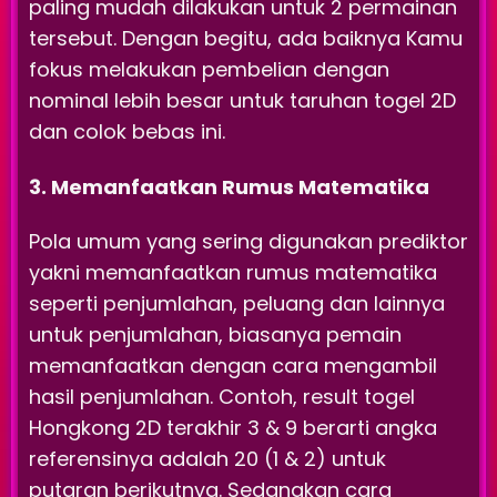
paling mudah dilakukan untuk 2 permainan
tersebut. Dengan begitu, ada baiknya Kamu
fokus melakukan pembelian dengan
nominal lebih besar untuk taruhan togel 2D
dan colok bebas ini.
3. Memanfaatkan Rumus Matematika
Pola umum yang sering digunakan prediktor
yakni memanfaatkan rumus matematika
seperti penjumlahan, peluang dan lainnya
untuk penjumlahan, biasanya pemain
memanfaatkan dengan cara mengambil
hasil penjumlahan. Contoh, result togel
Hongkong 2D terakhir 3 & 9 berarti angka
referensinya adalah 20 (1 & 2) untuk
putaran berikutnya. Sedangkan cara