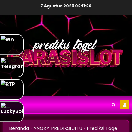
Skip
7 Agustus 2026
02:11:21
to
content
Primary
Menu
Beranda
»
ANGKA PREDIKSI JITU
»
Prediksi Togel