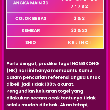
ANGKA MAIN 3D
7 * 7 9 2
COLOK BEBAS
3 & 2
KEMBAR
33 & 22
SHIO
K E L I N C I
Perlu diingat, prediksi togel HONGKONG
(HK) hari ini hanya membantu Kamu
dalam pencarian referensi angka untuk
dibeli, jadi tidak 100% akurat.
Pengundian keluaran togel yang
dilakukan secara acak tentunya tidak
selalu mudah ditebak. Akan tetapi,