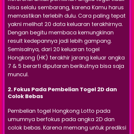
bisa selalu sembarang, karena Kamu harus
memastikan terlebih dulu. Cara paling tepat
yakni melihat 20 data keluaran terakhirnya.
Dengan begitu membaca kemungkinan
result kedepannya jadi lebih gampang.
Semisalnya, dari 20 keluaran togel
Hongkong (HK) terakhir jarang keluar angka
7 & 5 berarti diputaran berikutnya bisa saja
muncul.
2. Fokus Pada Pembelian Togel 2D dan
Colok Bebas
Pembelian togel Hongkong Lotto pada
umumnya berfokus pada angka 2D dan
colok bebas. Karena memang untuk prediksi