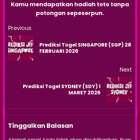
Kamu mendapatkan hadiah toto tanpa
potongan sepeserpun.
Continue
Previous
Reading
Prediksi Togel SINGAPORE (SGP) 28
Pr
FEBRUARI 2026
po
Next
Prediksi Togel SYDNEY (SDY) 1
Next
MARET 2026
post:
Tinggalkan Balasan
Alamat email Anda tidak akan dipublikasikan.
Ruas