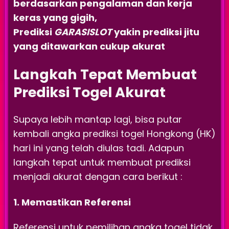
berdasarkan pengalaman dan kerja
keras yang gigih,
Prediksi
GARASISLOT
yakin prediksi jitu
yang ditawarkan cukup akurat
Langkah Tepat Membuat
Prediksi Togel Akurat
Supaya lebih mantap lagi, bisa putar
kembali angka prediksi togel Hongkong (HK)
hari ini yang telah diulas tadi. Adapun
langkah tepat untuk membuat prediksi
menjadi akurat dengan cara berikut :
1. Memastikan Referensi
Referensi untuk pemilihan angka togel tidak