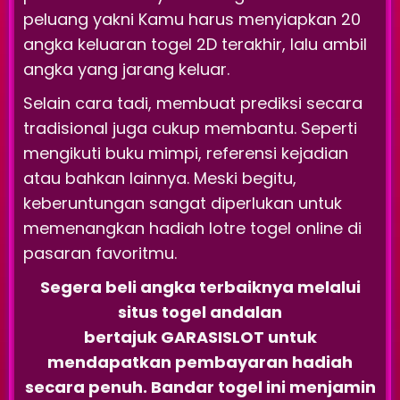
peluang yakni Kamu harus menyiapkan 20
angka keluaran togel 2D terakhir, lalu ambil
angka yang jarang keluar.
Selain cara tadi, membuat prediksi secara
tradisional juga cukup membantu. Seperti
mengikuti buku mimpi, referensi kejadian
atau bahkan lainnya. Meski begitu,
keberuntungan sangat diperlukan untuk
memenangkan hadiah lotre togel online di
pasaran favoritmu.
Segera beli angka terbaiknya melalui
situs togel andalan
bertajuk
GARASISLOT
untuk
mendapatkan pembayaran hadiah
secara penuh. Bandar togel ini menjamin