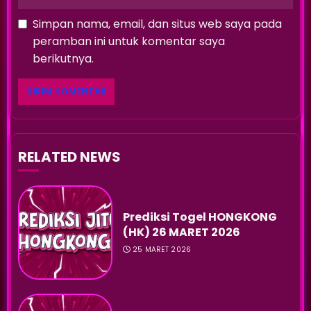
Simpan nama, email, dan situs web saya pada
peramban ini untuk komentar saya
berikutnya.
RELATED NEWS
Prediksi Togel HONGKONG
(HK) 26 MARET 2026
25 MARET 2026