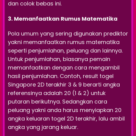
dan colok bebas ini.
3. Memanfaatkan Rumus Matematika
Pola umum yang sering digunakan prediktor
yakni memanfaatkan rumus matematika
seperti penjumlahan, peluang dan lainnya.
Untuk penjumlahan, biasanya pemain
memanfaatkan dengan cara mengambil
hasil penjumlahan. Contoh, result togel
Singapore 2D terakhir 3 & 9 berarti angka
referensinya adalah 20 (1 & 2) untuk
putaran berikutnya. Sedangkan cara
peluang yakni anda harus menyiapkan 20
angka keluaran togel 2D terakhir, lalu ambil
angka yang jarang keluar.