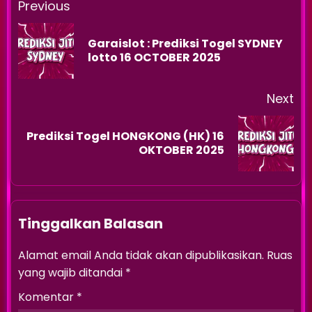
Continue
Previous
Reading
Garaislot : Prediksi Togel SYDNEY
Pr
lotto 16 OCTOBER 2025
po
Next
Prediksi Togel HONGKONG (HK) 16
Next
OKTOBER 2025
post:
Tinggalkan Balasan
Alamat email Anda tidak akan dipublikasikan.
Ruas
yang wajib ditandai
*
Komentar
*