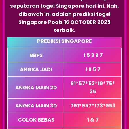
seputaran togel Singapore hari ini. Nah,
dibawah ini adalah prediksi togel
Singapore Pools 16 OCTOBER 2025
terbaik.
PREDIKSI SINGAPORE
BBFS
1 5 3 9 7
ANGKA JADI
1 9 5 7
91*57*53*19*75*
ANGKA MAIN 2D
35
ANGKA MAIN 3D
791*957*173*953
COLOK BEBAS
1 & 7