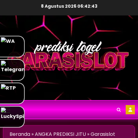
Skip
8 Agustus 2026
06:42:44
to
content
Primary
Menu
Beranda
»
ANGKA PREDIKSI JITU
»
Garasislot