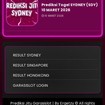
Prediksi Togel SYDNEY (SDY)
10 MARET 2026
10 MARET 2026
RESULT SYDNEY
RESULT SINGAPORE
RESULT HONGKONG
GARASISLOT LOGIN
Prediksi Jitu Garasislot | By Ergetzy © All rights