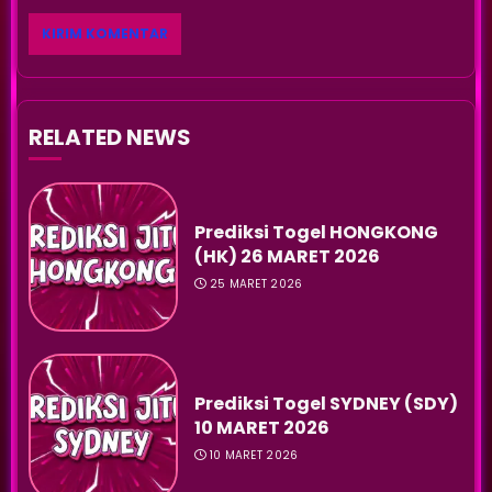
RELATED NEWS
Prediksi Togel HONGKONG
(HK) 26 MARET 2026
25 MARET 2026
Prediksi Togel SYDNEY (SDY)
10 MARET 2026
10 MARET 2026