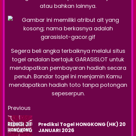
atau bahkan lainnya.
Segera beli angka terbaiknya melalui situs
togel andalan bertajuk
GARASISLOT
untuk
mendapatkan pembayaran hadiah secara
penuh. Bandar togel ini menjamin Kamu
mendapatkan hadiah toto tanpa potongan
sepeserpun.
Continue
Previous
Reading
Prediksi Togel HONGKONG (HK) 20
Pr
JANUARI 2026
po