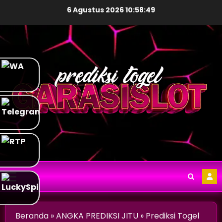
Skip
6 Agustus 2026
10:58:49
to
content
Primary
Menu
Beranda
»
ANGKA PREDIKSI JITU
»
Prediksi Togel