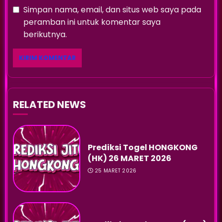
Simpan nama, email, dan situs web saya pada
peramban ini untuk komentar saya
berikutnya.
RELATED NEWS
Prediksi Togel HONGKONG
(HK) 26 MARET 2026
25 MARET 2026