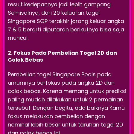
result kedepannya jadi lebih gampang.
Semisalnya, dari 20 keluaran togel
Singapore SGP terakhir jarang keluar angka
7 & 5 berarti diputaran berikutnya bisa saja
muncul.
2. Fokus Pada Pembelian Togel 2D dan
Colok Bebas
Pembelian togel Singapore Pools pada
umumnya berfokus pada angka 2D dan
colok bebas. Karena memang untuk prediksi
paling mudah dilakukan untuk 2 permainan
tersebut. Dengan begitu, ada baiknya Kamu
fokus melakukan pembelian dengan
nominal lebih besar untuk taruhan togel 2D
dan colok bebas ini.