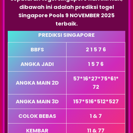
dibawah ini adalah prediksi togel
Singapore Pools 9 NOVEMBER 2025
terbaik.
PREDIKSI SINGAPORE
BBFS
2 1 5 7 6
ANGKA JADI
1 5 7 6
57*16*27*75*61*
ANGKA MAIN 2D
72
ANGKA MAIN 3D
157*516*512*527
COLOK BEBAS
1 & 7
KEMBAR
11 & 77