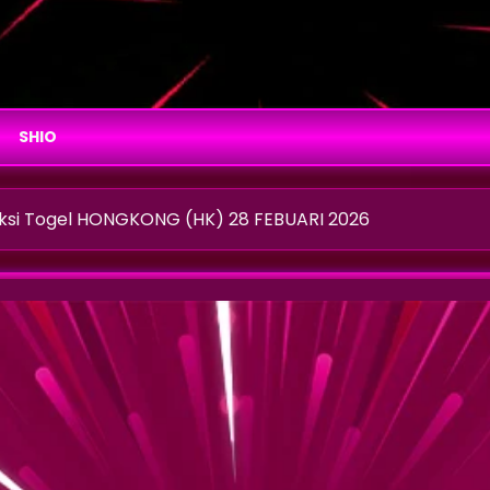
SHIO
iksi Togel HONGKONG (HK) 28 FEBUARI 2026