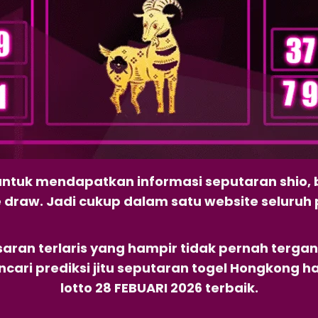
ntuk mendapatkan informasi seputaran shio, 
e draw. Jadi cukup dalam satu website seluruh 
ran terlaris yang hampir tidak pernah tergant
i prediksi jitu seputaran togel Hongkong hari
lotto 28 FEBUARI 2026 terbaik.