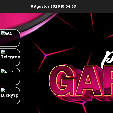
Skip
8 Agustus 2026
10:04:55
to
content