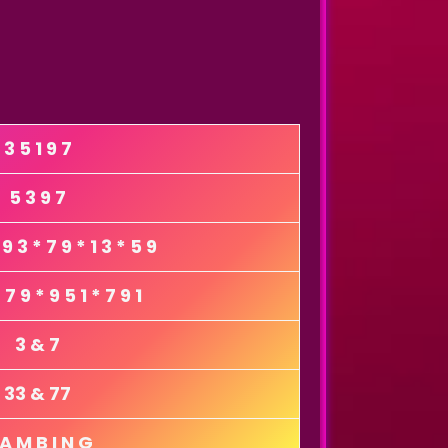
3 5 1 9 7
5 3 9 7
 9 3 * 7 9 * 1 3 * 5 9
 7 9 * 9 5 1 * 7 9 1
3 & 7
33 & 77
A M B I N G