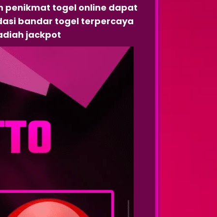
h penikmat togel online dapat
asi bandar togel terpercaya
diah jackpot