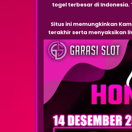
togel terbesar di Indonesia.
Situs ini memungkinkan Kam
terakhir serta menyaksikan l