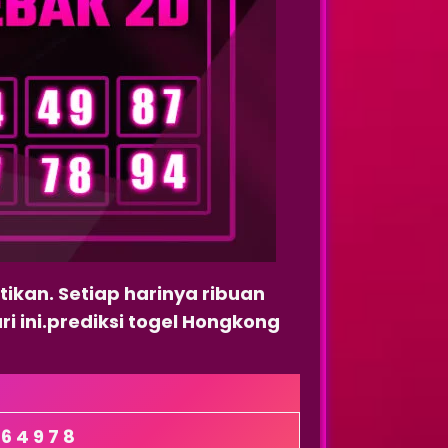
ikan. Setiap harinya ribuan
 ini.prediksi togel Hongkong
6 4 9 7 8