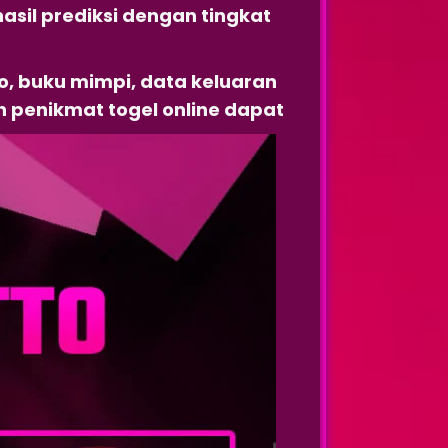
hasil prediksi dengan tingkat
, buku mimpi, data keluaran
h penikmat togel online dapat