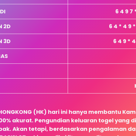
DI
6 4 9 7 
N 2D
6 4 * 4 9 *
N 3D
6 4 9 * 4
BAS
gel HONGKONG (HK) hari ini hanya membantu Kam
k 100% akurat. Pengundian keluaran togel yang 
bak. Akan tetapi, berdasarkan pengalaman dan