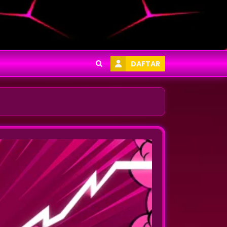
DAFTAR